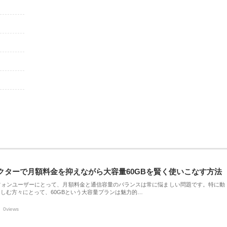
クターで月額料金を抑えながら大容量60GBを賢く使いこなす方法
フォンユーザーにとって、月額料金と通信容量のバランスは常に悩ましい問題です。特に動
しむ方々にとって、60GBという大容量プランは魅力的…
0views