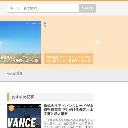
会社東京シー・エム・シー
株式会社アクアスペースが水中
株式会社地盤調査事
ISインフラ管理システム導
から陸上まで一貫施工できる理
れ続ける理由と建設
リット
由
強み
その他業種
おすすめ記事
株式会社アドバンスロードが山
1
形県鶴岡市で手がける舗装土木
工事と求人情報
山形県鶴岡市で地域の道路基盤を支え
る企業として、舗装工事や土木工事を
手がける専門会社があります。地域住