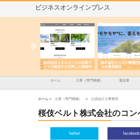
ビジネスオンラインプレス
ナツハラが建設と鋲螺
株式会社メタルエースの企業サ
株式会社ＣＳＡの事業内
暮らしを支える理由
イトが提供する充実した情報内
みを徹底解説
容とは
ホーム
士業（専門職種）
運送業
ホーム >
士業（専門職種）
>
公認会計士事務所
桜伎ベルト株式会社のコン
twitter
facebook