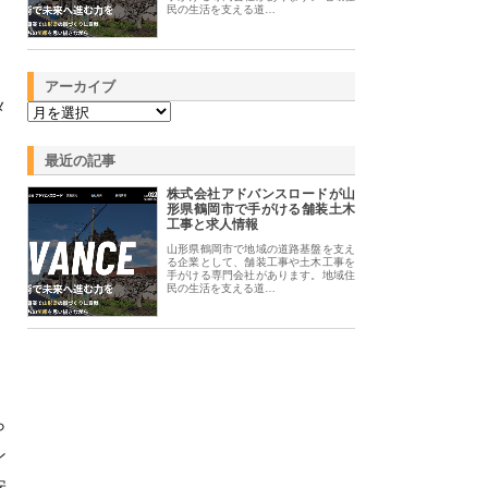
民の生活を支える道…
アーカイブ
メ
。
最近の記事
株式会社アドバンスロードが山
形県鶴岡市で手がける舗装土木
工事と求人情報
山形県鶴岡市で地域の道路基盤を支え
る企業として、舗装工事や土木工事を
手がける専門会社があります。地域住
民の生活を支える道…
ら
ン
安