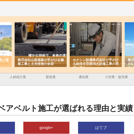
容と強
株式会社山形道路が手がける舗
ホクシン設備株式会社が手がけ
株式
装工事と土木技術の全容
る給排水空調消火設備工事の実
のG
績と強み
入メ
人材紹介業
製造業
通信業
小売業・販売業
ベアベルト施工が選ばれる理由と実績
google+
はてブ