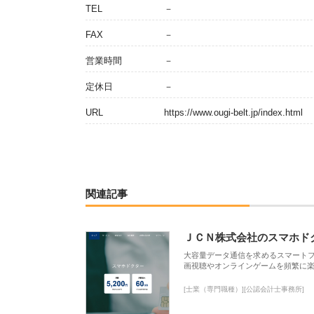
TEL
－
FAX
－
営業時間
－
定休日
－
URL
https://www.ougi-belt.jp/index.html
関連記事
ＪＣＮ株式会社のスマホド
大容量データ通信を求めるスマート
画視聴やオンラインゲームを頻繁に楽
[士業（専門職種）][公認会計士事務所]