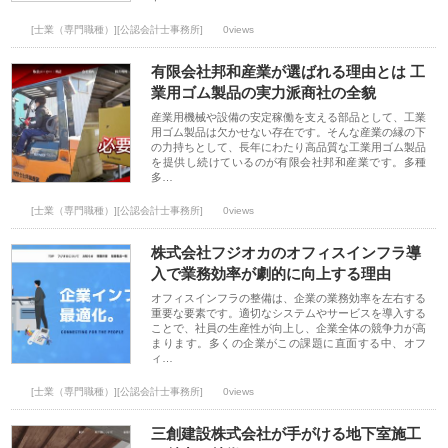
[士業（専門職種）][公認会計士事務所]
0views
有限会社邦和産業が選ばれる理由とは 工
業用ゴム製品の実力派商社の全貌
産業用機械や設備の安定稼働を支える部品として、工業
用ゴム製品は欠かせない存在です。そんな産業の縁の下
の力持ちとして、長年にわたり高品質な工業用ゴム製品
を提供し続けているのが有限会社邦和産業です。多種
多…
[士業（専門職種）][公認会計士事務所]
0views
株式会社フジオカのオフィスインフラ導
入で業務効率が劇的に向上する理由
オフィスインフラの整備は、企業の業務効率を左右する
重要な要素です。適切なシステムやサービスを導入する
ことで、社員の生産性が向上し、企業全体の競争力が高
まります。多くの企業がこの課題に直面する中、オフ
ィ…
[士業（専門職種）][公認会計士事務所]
0views
三創建設株式会社が手がける地下室施工