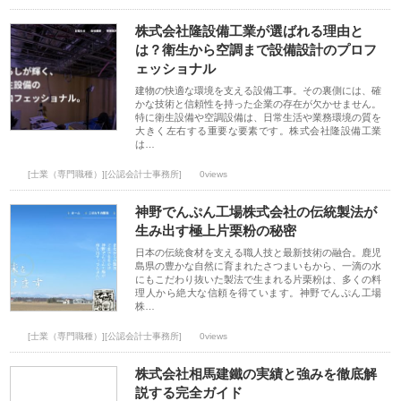
株式会社隆設備工業が選ばれる理由と
は？衛生から空調まで設備設計のプロフ
ェッショナル
建物の快適な環境を支える設備工事。その裏側には、確
かな技術と信頼性を持った企業の存在が欠かせません。
特に衛生設備や空調設備は、日常生活や業務環境の質を
大きく左右する重要な要素です。株式会社隆設備工業
は…
[士業（専門職種）][公認会計士事務所]
0views
神野でんぷん工場株式会社の伝統製法が
生み出す極上片栗粉の秘密
日本の伝統食材を支える職人技と最新技術の融合。鹿児
島県の豊かな自然に育まれたさつまいもから、一滴の水
にもこだわり抜いた製法で生まれる片栗粉は、多くの料
理人から絶大な信頼を得ています。神野でんぷん工場
株…
[士業（専門職種）][公認会計士事務所]
0views
株式会社相馬建鐵の実績と強みを徹底解
説する完全ガイド