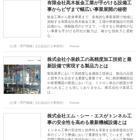
有限会社髙木板金工業が手がける設備工
事からピザまで幅広い事業展開の秘密
板金工事から飲食事業まで、多角的な事業展開で地域に
貢献する有限会社髙木板金工業。工場や商業施設の空調
設備から、移動販売のピザまで、一見すると関連性のな
い事業を手がける同社の魅力は、確かな技術力と柔軟
な…
[士業（専門職種）][公認会計士事務所]
0views
株式会社小泉鉄工の高精度加工技術と最
新設備で実現する製品力とは
製造業界において高精度な金属加工技術は、製品の品質
と競争力を左右する重要な要素です。特に精密機械部品
や産業機器の製造においては、ミクロン単位の精度が求
められることも珍しくありません。株式会社小泉鉄工
は…
[士業（専門職種）][公認会計士事務所]
0views
株式会社エム・シー・エスがトンネル工
事の安全性を高める最新機械設備とは
トンネル工事の安全性と効率性を革新する技術進化が日
本のインフラ整備において重要性を増しています。地下
空間の開発が進む現代社会において、トンネル工事用特