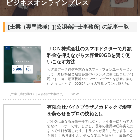
ビジネスオンラインプレス
[士業（専門職種）][公認会計士事務所] の記事一覧
ＪＣＮ株式会社のスマホドクターで月額
料金を抑えながら大容量60GBを賢く使
いこなす方法
大容量データ通信を求めるスマートフォンユーザーにと
って、月額料金と通信容量のバランスは常に悩ましい問
題です。特に動画視聴やオンラインゲームを頻繁に楽し
む方々にとって、60GBという大容量プランは魅力的…
[士業（専門職種）][公認会計士事務所]
0views
有限会社バイクプラザメカドックで愛車
を蘇らせるプロの技術とは
バイクは単なる移動手段ではなく、ライダーにとって大
切なパートナーです。しかし、長年の使用や経年劣化に
よって性能が落ちたり、トラブルが発生したりすること
も珍しくありません。そんな愛車を蘇らせ、最高のコ