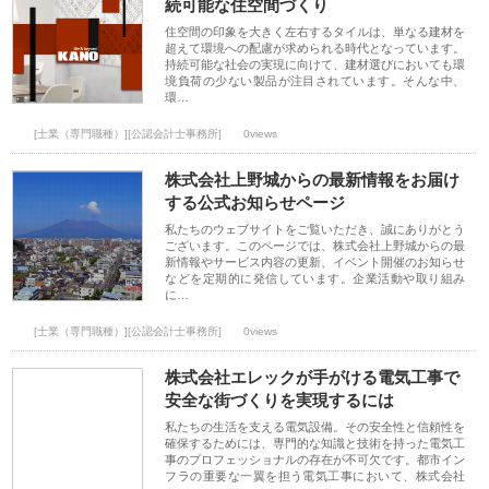
続可能な住空間づくり
住空間の印象を大きく左右するタイルは、単なる建材を
超えて環境への配慮が求められる時代となっています。
持続可能な社会の実現に向けて、建材選びにおいても環
境負荷の少ない製品が注目されています。そんな中、
環…
[士業（専門職種）][公認会計士事務所]
0views
株式会社上野城からの最新情報をお届け
する公式お知らせページ
私たちのウェブサイトをご覧いただき、誠にありがとう
ございます。このページでは、株式会社上野城からの最
新情報やサービス内容の更新、イベント開催のお知らせ
などを定期的に発信しています。企業活動や取り組み
に…
[士業（専門職種）][公認会計士事務所]
0views
株式会社エレックが手がける電気工事で
安全な街づくりを実現するには
私たちの生活を支える電気設備。その安全性と信頼性を
確保するためには、専門的な知識と技術を持った電気工
事のプロフェッショナルの存在が不可欠です。都市イン
フラの重要な一翼を担う電気工事において、株式会社