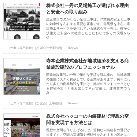
株式会社一秀の足場施工が選ばれる理由
と安全への取り組み
建設現場で欠かせない足場工事は、作業員の安全と工事
の効率性を左右する重要な要素です。群馬県を中心に足
場施工サービスを提供している株式会社一秀は、確かな
技術力と安全への徹底したこだわりで多くの現場から
信…
[士業（専門職種）][公認会計士事務所]
0views
寺本企業株式会社が地域経済を支える商
業施設建設のプロフェッショナル
商業施設建設の分野で確かな実績を積み重ね、地域経済
の発展に大きく貢献している企業があります。長年にわ
たり多くの商業施設を手掛け、地域のランドマークとな
る建物を次々と生み出してきた実績は、建設業界でも
高…
[士業（専門職種）][公認会計士事務所]
0views
株式会社ハッコーの内装建材で理想の空
間を実現する方法とは
理想の空間を作り上げるには、適切な内装建材の選択が
重要です。空間の雰囲気や機能性を左右する内装材は、