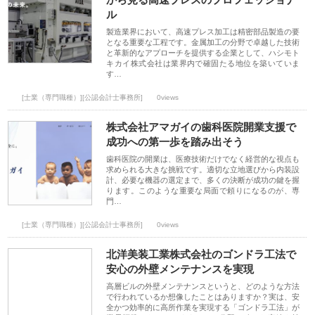
ル
製造業界において、高速プレス加工は精密部品製造の要
となる重要な工程です。金属加工の分野で卓越した技術
と革新的なアプローチを提供する企業として、ハシモト
キカイ株式会社は業界内で確固たる地位を築いていま
す…
[士業（専門職種）][公認会計士事務所]
0views
株式会社アマガイの歯科医院開業支援で
成功への第一歩を踏み出そう
歯科医院の開業は、医療技術だけでなく経営的な視点も
求められる大きな挑戦です。適切な立地選びから内装設
計、必要な機器の選定まで、多くの決断が成功の鍵を握
ります。このような重要な局面で頼りになるのが、専
門…
[士業（専門職種）][公認会計士事務所]
0views
北洋美装工業株式会社のゴンドラ工法で
安心の外壁メンテナンスを実現
高層ビルの外壁メンテナンスというと、どのような方法
で行われているか想像したことはありますか？実は、安
全かつ効率的に高所作業を実現する「ゴンドラ工法」が