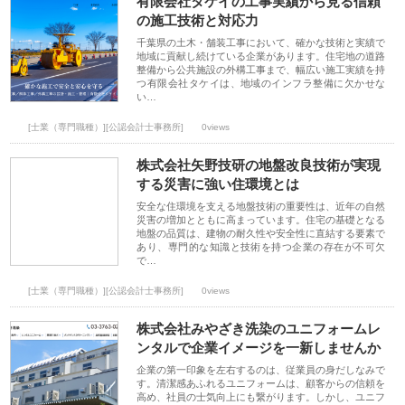
有限会社タケイの工事実績から見る信頼
の施工技術と対応力
千葉県の土木・舗装工事において、確かな技術と実績で
地域に貢献し続けている企業があります。住宅地の道路
整備から公共施設の外構工事まで、幅広い施工実績を持
つ有限会社タケイは、地域のインフラ整備に欠かせな
い…
[士業（専門職種）][公認会計士事務所]
0views
株式会社矢野技研の地盤改良技術が実現
する災害に強い住環境とは
安全な住環境を支える地盤技術の重要性は、近年の自然
災害の増加とともに高まっています。住宅の基礎となる
地盤の品質は、建物の耐久性や安全性に直結する要素で
あり、専門的な知識と技術を持つ企業の存在が不可欠
で…
[士業（専門職種）][公認会計士事務所]
0views
株式会社みやざき洗染のユニフォームレ
ンタルで企業イメージを一新しませんか
企業の第一印象を左右するのは、従業員の身だしなみで
す。清潔感あふれるユニフォームは、顧客からの信頼を
高め、社員の士気向上にも繋がります。しかし、ユニフ