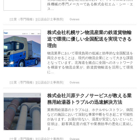
殊機械の専門メーカーである株式会社エム・シー・エ
ス…
[士業（専門職種）][公認会計士事務所]
0views
株式会社札幌サン物流産業の鉄道貨物輸
送で環境に優しい全国配送を実現できる
理由
物流業界において環境負荷の低減と効率的な全国配送を
両立させることは、現代の物流企業にとって大きな課題
となっています。北海道を拠点に全国へのネットワーク
を構築する物流企業が、鉄道貨物輸送を活用して環境
に…
[士業（専門職種）][公認会計士事務所]
0views
株式会社川原テクノサービスが教える業
務用給湯器トラブルの迅速解決方法
業務用給湯器のトラブルは、ホテルやレストラン、病院
などの施設において深刻な事業中断を引き起こす可能性
があります。お湯が出ない、温度が安定しないといった
症状は、顧客満足度の低下や業務効率の悪化に直結し
ま…
[士業（専門職種）][公認会計士事務所]
0views