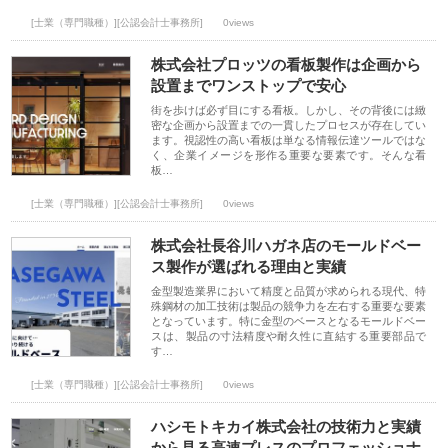
[士業（専門職種）][公認会計士事務所]
0views
株式会社プロッツの看板製作は企画から
設置までワンストップで安心
街を歩けば必ず目にする看板。しかし、その背後には緻
密な企画から設置までの一貫したプロセスが存在してい
ます。視認性の高い看板は単なる情報伝達ツールではな
く、企業イメージを形作る重要な要素です。そんな看
板…
[士業（専門職種）][公認会計士事務所]
0views
株式会社長谷川ハガネ店のモールドベー
ス製作が選ばれる理由と実績
金型製造業界において精度と品質が求められる現代、特
殊鋼材の加工技術は製品の競争力を左右する重要な要素
となっています。特に金型のベースとなるモールドベー
スは、製品の寸法精度や耐久性に直結する重要部品で
す…
[士業（専門職種）][公認会計士事務所]
0views
ハシモトキカイ株式会社の技術力と実績
から見る高速プレスのプロフェッショナ