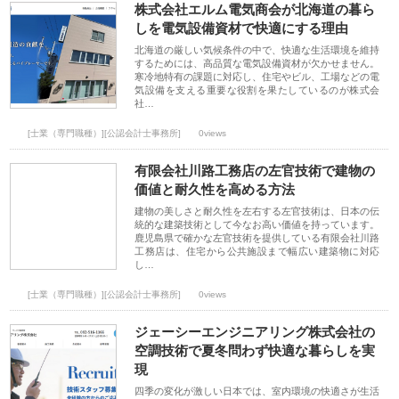
株式会社エルム電気商会が北海道の暮ら
しを電気設備資材で快適にする理由
北海道の厳しい気候条件の中で、快適な生活環境を維持
するためには、高品質な電気設備資材が欠かせません。
寒冷地特有の課題に対応し、住宅やビル、工場などの電
気設備を支える重要な役割を果たしているのが株式会
社…
[士業（専門職種）][公認会計士事務所]
0views
有限会社川路工務店の左官技術で建物の
価値と耐久性を高める方法
建物の美しさと耐久性を左右する左官技術は、日本の伝
統的な建築技術として今なお高い価値を持っています。
鹿児島県で確かな左官技術を提供している有限会社川路
工務店は、住宅から公共施設まで幅広い建築物に対応
し…
[士業（専門職種）][公認会計士事務所]
0views
ジェーシーエンジニアリング株式会社の
空調技術で夏冬問わず快適な暮らしを実
現
四季の変化が激しい日本では、室内環境の快適さが生活