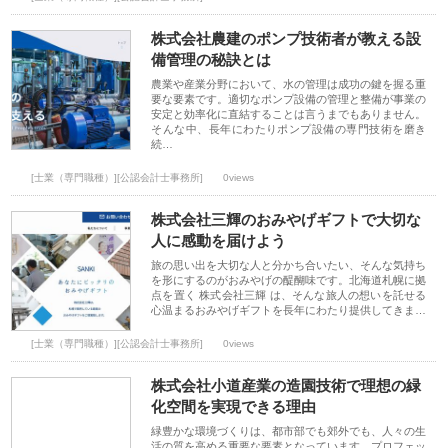
株式会社農建のポンプ技術者が教える設
備管理の秘訣とは
農業や産業分野において、水の管理は成功の鍵を握る重
要な要素です。適切なポンプ設備の管理と整備が事業の
安定と効率化に直結することは言うまでもありません。
そんな中、長年にわたりポンプ設備の専門技術を磨き
続…
[士業（専門職種）][公認会計士事務所]
0views
株式会社三輝のおみやげギフトで大切な
人に感動を届けよう
旅の思い出を大切な人と分かち合いたい、そんな気持ち
を形にするのがおみやげの醍醐味です。北海道札幌に拠
点を置く 株式会社三輝 は、そんな旅人の想いを託せる
心温まるおみやげギフトを長年にわたり提供してきま…
[士業（専門職種）][公認会計士事務所]
0views
株式会社小道産業の造園技術で理想の緑
化空間を実現できる理由
緑豊かな環境づくりは、都市部でも郊外でも、人々の生
活の質を高める重要な要素となっています。プロフェッ