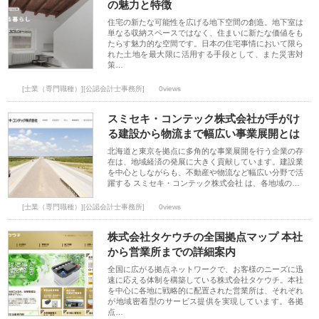
の魅力と特徴
住宅の新たな可能性を広げる地下空間の創造。地下室は
単なる収納スペースではなく、住まいに新たな価値をも
たらす魅力的な空間です。日本の住宅事情において限ら
れた土地を最大限に活用する手段として、また災害対
策…
[士業（専門職種）][公認会計士事務所]
0views
スミセキ・コンテック株式会社が手がけ
る建設から物流まで幅広い事業展開とは
北海道と東京を拠点に多角的な事業展開を行う企業の存
在は、地域経済の発展に大きく貢献しています。建設業
を中心としながらも、不動産や物流など幅広い分野で活
躍する スミセキ・コンテック株式会社 は、各地域の…
[士業（専門職種）][公認会計士事務所]
0views
株式会社タケウチの全国拠点マップ 本社
から営業所までの詳細案内
全国に広がる拠点ネットワークで、お客様のニーズに迅
速に応える体制を構築している株式会社タケウチ。本社
を中心に各地に戦略的に配置された営業所は、それぞれ
が地域密着型のサービス提供を実現しています。各拠
点…