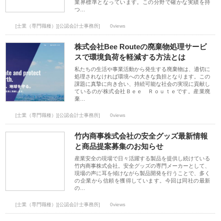
業界標準となっています。この分野で確かな実績を持
つ…
[士業（専門職種）][公認会計士事務所]
0views
株式会社Bee Routeの廃棄物処理サービ
スで環境負荷を軽減する方法とは
私たちの生活や事業活動から発生する廃棄物は、適切に
処理されなければ環境への大きな負担となります。この
課題に真摯に向き合い、持続可能な社会の実現に貢献し
ているのが株式会社Ｂｅｅ Ｒｏｕｔｅです。産業廃
棄…
[士業（専門職種）][公認会計士事務所]
0views
竹内商事株式会社の安全グッズ最新情報
と商品提案募集のお知らせ
産業安全の現場で日々活躍する製品を提供し続けている
竹内商事株式会社。安全グッズの専門メーカーとして、
現場の声に耳を傾けながら製品開発を行うことで、多く
の企業から信頼を獲得しています。今回は同社の最新
の…
[士業（専門職種）][公認会計士事務所]
0views