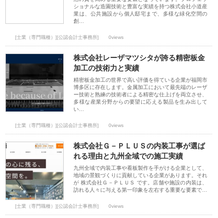
ショナルな造園技術と豊富な実績を持つ株式会社小道産
業は、公共施設から個人邸宅まで、多様な緑化空間の
創…
[士業（専門職種）][公認会計士事務所]
0views
株式会社レーザマツシタが誇る精密板金
加工の技術力と実績
精密板金加工の世界で高い評価を得ている企業が福岡市
博多区に存在します。金属加工において最先端のレーザ
ー技術と熟練の技術者による精密な仕上げを両立させ、
多様な産業分野からの要望に応える製品を生み出して
い…
[士業（専門職種）][公認会計士事務所]
0views
株式会社Ｇ－ＰＬＵＳの内装工事が選ば
れる理由と九州全域での施工実績
九州全域で内装工事や看板製作を手がける企業として、
地域の景観づくりに貢献している企業があります。それ
が 株式会社Ｇ－ＰＬＵＳ です。店舗や施設の内装は、
訪れる人々に与える第一印象を左右する重要な要素で…
[士業（専門職種）][公認会計士事務所]
0views