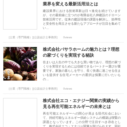
業界を変える最新活用法とは
建設業界における技術革新は日々進化を続けています
が、その最前線に立つのが有限会社八伸建設のドローン
技術活用です。従来の建設現場の課題を解決し、効率性
と安全性を両立させる新たなアプローチが注目を集めて
い…
[士業（専門職種）][公認会計士事務所]
0views
株式会社バサラホームの魅力とは？理想
の家づくりを実現する秘訣
住まいは人生の中でも大きな買い物であり、理想の家づ
くりを実現するためには信頼できるパートナー選びが重
要です。家族の暮らしを守り、長く快適に過ごせる住ま
いを提供する住宅メーカーの選択は慎重に行いたいも
の…
[士業（専門職種）][公認会計士事務所]
0views
株式会社エコ・エナジー関東の実績から
見る再生可能エネルギーの未来とは
再生可能エネルギーへの関心が高まる現代社会におい
て、持続可能なエネルギー供給システムの構築は喫緊の
課題となっています。この分野で注目すべき存在とし
て、株式会社エコ・エナジー関東が挙げられます。同社