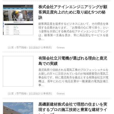
株式会社アテインエンジニアリングが顧
客満足度向上のために取り組む5つの秘
訣
顧客満足度を追求するビジネスにおいて、その理念を体
現する企業があります。「お客様の心に寄り添う」とい
う姿勢を大切にする株式会社アテインエンジニアリング
は、顧客第一主義を貫き、常に高品質なサービスを提
供…
[士業（専門職種）][公認会計士事務所]
0views
有限会社立川電機が選ばれる理由と鹿児
島での実績
鹿児島県で信頼される電気工事のプロフェッショナルを
お探しの方々に注目されているのが地域密着型の電気工
事会社です。特に鹿児島市を拠点とする有限会社立川電
機は、長年にわたり地元企業や一般家庭の電気設備工
事…
[士業（専門職種）][公認会計士事務所]
0views
黒磯新建材株式会社で理想の住まいを実
現するプロの施工技術と豊富な建材ライ