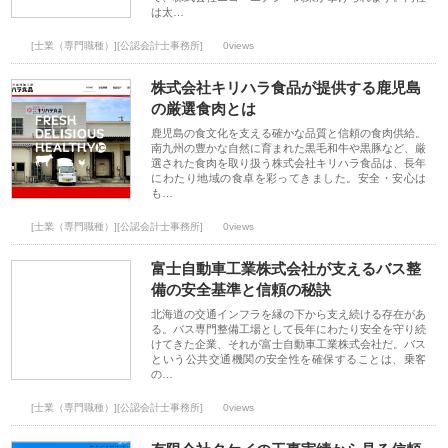
は太…
[士業（専門職種）][公認会計士事務所]
0views
株式会社キリハラ食品が提供する鹿児島
の厳選食肉とは
鹿児島の食文化を支える確かな品質と信頼の食肉供給。
南九州の豊かな自然に育まれた黒毛和牛や黒豚など、厳
選された食肉を取り扱う株式会社キリハラ食品は、長年
にわたり地域の食卓を彩ってきました。安全・安心は
も…
[士業（専門職種）][公認会計士事務所]
0views
富士自動車工業株式会社が支えるバス整
備の安全基準と信頼の秘訣
北海道の交通インフラを縁の下から支え続ける存在があ
る。バス専門整備工場として長年にわたり安全を守り続
けてきた企業、それが富士自動車工業株式会社だ。バス
という公共交通機関の安全性を確保することは、乗客
の…
[士業（専門職種）][公認会計士事務所]
0views