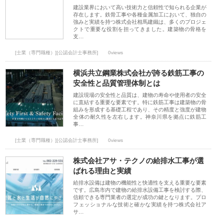
建設業界において高い技術力と信頼性で知られる企業が
存在します。鉄骨工事や各種金属加工において、独自の
強みと実績を持つ株式会社相馬建鐵は、多くのプロジェ
クトで重要な役割を担ってきました。建築物の骨格を
支…
[士業（専門職種）][公認会計士事務所]
0views
横浜共立鋼業株式会社が誇る鉄筋工事の
安全性と品質管理体制とは
建設現場の安全性と品質は、建物の寿命や使用者の安全
に直結する重要な要素です。特に鉄筋工事は建築物の骨
組みを形成する基礎工程であり、その精度と強度が建物
全体の耐久性を左右します。神奈川県を拠点に鉄筋工
事…
[士業（専門職種）][公認会計士事務所]
0views
株式会社アサ・テクノの給排水工事が選
ばれる理由と実績
給排水設備は建物の機能性と快適性を支える重要な要素
です。広島市内で建物の給排水設備工事を検討する際、
信頼できる専門業者の選定が成功の鍵となります。プロ
フェッショナルな技術と確かな実績を持つ株式会社ア
サ…