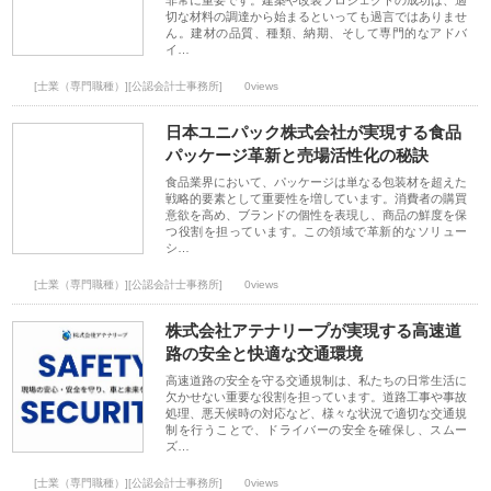
非常に重要です。建築や改装プロジェクトの成功は、適
切な材料の調達から始まるといっても過言ではありませ
ん。建材の品質、種類、納期、そして専門的なアドバ
イ…
[士業（専門職種）][公認会計士事務所]
0views
日本ユニパック株式会社が実現する食品
パッケージ革新と売場活性化の秘訣
食品業界において、パッケージは単なる包装材を超えた
戦略的要素として重要性を増しています。消費者の購買
意欲を高め、ブランドの個性を表現し、商品の鮮度を保
つ役割を担っています。この領域で革新的なソリュー
シ…
[士業（専門職種）][公認会計士事務所]
0views
株式会社アテナリープが実現する高速道
路の安全と快適な交通環境
高速道路の安全を守る交通規制は、私たちの日常生活に
欠かせない重要な役割を担っています。道路工事や事故
処理、悪天候時の対応など、様々な状況で適切な交通規
制を行うことで、ドライバーの安全を確保し、スムー
ズ…
[士業（専門職種）][公認会計士事務所]
0views