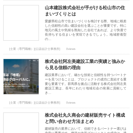
山本建設株式会社が手がける松山市の住
まいづくりとは
愛媛県松山市で住まいづくりを検討する際、地域に根差
した信頼性の高い建設会社を選ぶことが重要です。特に
地元の風土や気候を熟知した会社であれば、より快適で
長持ちする住まいを実現できるでしょう。地域密着型
の…
[士業（専門職種）][公認会計士事務所]
0views
株式会社阿左美建設工業の実績と強みか
ら見る信頼の理由
建設業界において、確かな技術と信頼性を持つパートナ
ーを見つけることは、プロジェクトの成功に直結する重
要な要素です。群馬県を拠点に活動する株式会社阿左美
建設工業は、長年にわたり地域社会の発展に貢献して
き…
[士業（専門職種）][公認会計士事務所]
0views
株式会社丸久商会の建材販売サイト構成
と問い合わせ方法まとめ
建材販売の業界において、信頼できるパートナー選びは