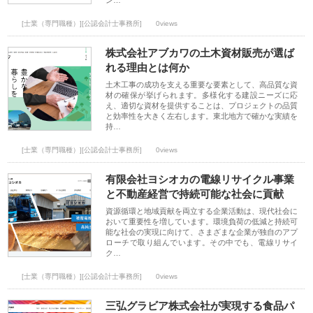
ン…
[士業（専門職種）][公認会計士事務所]
0views
株式会社アブカワの土木資材販売が選ば
れる理由とは何か
土木工事の成功を支える重要な要素として、高品質な資
材の確保が挙げられます。多様化する建設ニーズに応
え、適切な資材を提供することは、プロジェクトの品質
と効率性を大きく左右します。東北地方で確かな実績を
持…
[士業（専門職種）][公認会計士事務所]
0views
有限会社ヨシオカの電線リサイクル事業
と不動産経営で持続可能な社会に貢献
資源循環と地域貢献を両立する企業活動は、現代社会に
おいて重要性を増しています。環境負荷の低減と持続可
能な社会の実現に向けて、さまざまな企業が独自のアプ
ローチで取り組んでいます。その中でも、電線リサイ
ク…
[士業（専門職種）][公認会計士事務所]
0views
三弘グラビア株式会社が実現する食品パ