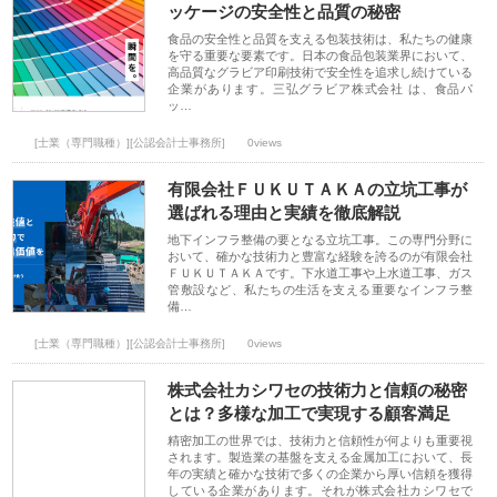
ッケージの安全性と品質の秘密
食品の安全性と品質を支える包装技術は、私たちの健康
を守る重要な要素です。日本の食品包装業界において、
高品質なグラビア印刷技術で安全性を追求し続けている
企業があります。三弘グラビア株式会社 は、食品パ
ッ…
[士業（専門職種）][公認会計士事務所]
0views
有限会社ＦＵＫＵＴＡＫＡの立坑工事が
選ばれる理由と実績を徹底解説
地下インフラ整備の要となる立坑工事。この専門分野に
おいて、確かな技術力と豊富な経験を誇るのが有限会社
ＦＵＫＵＴＡＫＡです。下水道工事や上水道工事、ガス
管敷設など、私たちの生活を支える重要なインフラ整
備…
[士業（専門職種）][公認会計士事務所]
0views
株式会社カシワセの技術力と信頼の秘密
とは？多様な加工で実現する顧客満足
精密加工の世界では、技術力と信頼性が何よりも重要視
されます。製造業の基盤を支える金属加工において、長
年の実績と確かな技術で多くの企業から厚い信頼を獲得
している企業があります。それが株式会社カシワセで