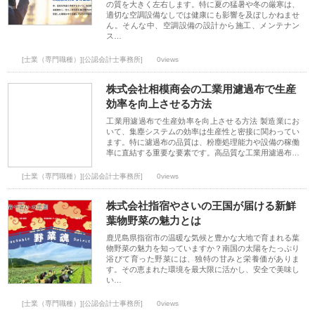
の質を大きく左右します。特に夏の猛暑や冬の厳寒は、
適切な空調設備なしでは健康にも影響を及ぼしかねませ
ん。そんな中、空調設備の設計から施工、メンテナン
ス…
[士業（専門職種）][公認会計士事務所]
0views
株式会社相模商会の工業用濾過布で生産
効率を向上させる方法
工業用濾過布で生産効率を向上させる方法 製造業にお
いて、集塵システムの効率は生産性と密接に関わってい
ます。特に濾過布の品質は、粉塵処理能力や設備の稼働
率に直結する重要な要素です。高品質な工業用濾過布…
[士業（専門職種）][公認会計士事務所]
0views
株式会社指宿やさいの王国が届ける新鮮
葉物野菜の魅力とは
鹿児島県指宿市の温暖な気候と豊かな大地で育まれる葉
物野菜の魅力を知っていますか？南国の太陽をたっぷり
浴びて育った野菜には、独特の甘みと栄養価がありま
す。その恵まれた環境を最大限に活かし、安全で美味し
い…
[士業（専門職種）][公認会計士事務所]
0views