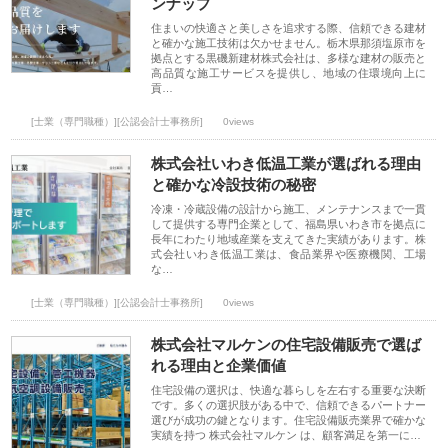
ンナップ
住まいの快適さと美しさを追求する際、信頼できる建材
と確かな施工技術は欠かせません。栃木県那須塩原市を
拠点とする黒磯新建材株式会社は、多様な建材の販売と
高品質な施工サービスを提供し、地域の住環境向上に
貢…
[士業（専門職種）][公認会計士事務所]
0views
株式会社いわき低温工業が選ばれる理由
と確かな冷設技術の秘密
冷凍・冷蔵設備の設計から施工、メンテナンスまで一貫
して提供する専門企業として、福島県いわき市を拠点に
長年にわたり地域産業を支えてきた実績があります。株
式会社いわき低温工業は、食品業界や医療機関、工場
な…
[士業（専門職種）][公認会計士事務所]
0views
株式会社マルケンの住宅設備販売で選ば
れる理由と企業価値
住宅設備の選択は、快適な暮らしを左右する重要な決断
です。多くの選択肢がある中で、信頼できるパートナー
選びが成功の鍵となります。住宅設備販売業界で確かな
実績を持つ 株式会社マルケン は、顧客満足を第一に…