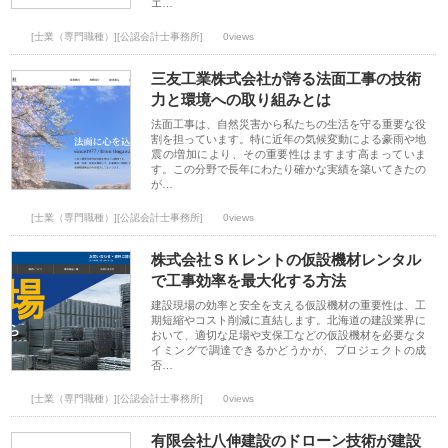
エ…
[士業（専門職種）][公認会計士事務所]
0views
三友工業株式会社が誇る法面工事の技術
力と環境への取り組みとは
法面工事は、自然災害から私たちの生活を守る重要な役
割を担っています。特に近年の気候変動による豪雨や地
震の増加により、その重要性はますます高まっていま
す。この分野で長年にわたり確かな実績を築いてきたの
が…
[士業（専門職種）][公認会計士事務所]
0views
株式会社ＳＫレントの仮設機材レンタル
で工事効率を最大化する方法
建設現場の効率と安全を支える仮設機材の重要性は、工
期短縮やコスト削減に直結します。北海道の建設業界に
おいて、適切な足場や支保工などの仮設機材を必要なタ
イミングで調達できるかどうかが、プロジェクトの成
否…
[士業（専門職種）][公認会計士事務所]
0views
有限会社八伸建設のドローン技術が建設