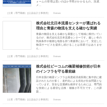
ォームの管理は思いのほか手間がかかるもの。洗濯、
メ…
[士業（専門職種）][公認会計士事務所]
0views
株式会社北日本流通センターが選ばれる
理由と青森の物流を支える確かな実績
青森の物流を支える確かな基盤として地域に根付いてい
るのが、株式会社北日本流通センターです。厳しい冬の
気候条件や複雑な地形を持つ青森県において、安定した
物流サービスを提供し続けることは容易ではありませ
ん…
[士業（専門職種）][公認会計士事務所]
0views
株式会社ビーコムの橋梁補修技術が日本
のインフラを守る最前線
日本全国の橋梁インフラは高度経済成長期に集中的に建
設されたものが多く、老朽化による劣化が社会問題とな
っています。安全な交通網を維持するためには、専門的
な技術による適切な点検・補修が不可欠です。この課
題…
[士業（専門職種）][公認会計士事務所]
0views