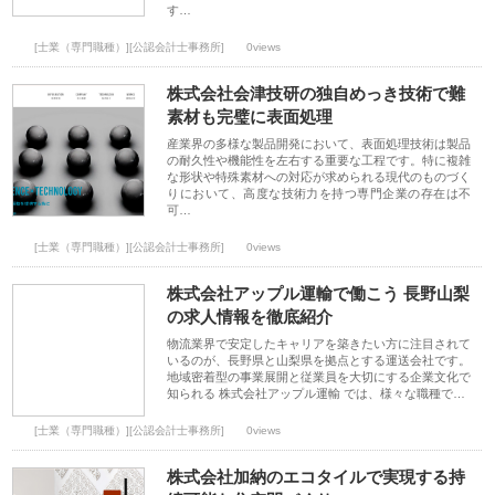
す…
[士業（専門職種）][公認会計士事務所]
0views
株式会社会津技研の独自めっき技術で難
素材も完璧に表面処理
産業界の多様な製品開発において、表面処理技術は製品
の耐久性や機能性を左右する重要な工程です。特に複雑
な形状や特殊素材への対応が求められる現代のものづく
りにおいて、高度な技術力を持つ専門企業の存在は不
可…
[士業（専門職種）][公認会計士事務所]
0views
株式会社アップル運輸で働こう 長野山梨
の求人情報を徹底紹介
物流業界で安定したキャリアを築きたい方に注目されて
いるのが、長野県と山梨県を拠点とする運送会社です。
地域密着型の事業展開と従業員を大切にする企業文化で
知られる 株式会社アップル運輸 では、様々な職種で…
[士業（専門職種）][公認会計士事務所]
0views
株式会社加納のエコタイルで実現する持