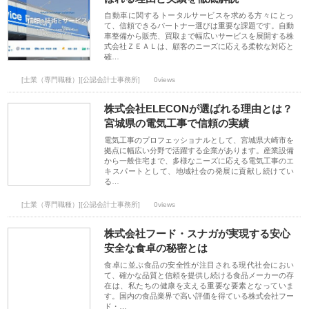
自動車に関するトータルサービスを求める方々にとっ
て、信頼できるパートナー選びは重要な課題です。自動
車整備から販売、買取まで幅広いサービスを展開する株
式会社ＺＥＡＬは、顧客のニーズに応える柔軟な対応と
確…
[士業（専門職種）][公認会計士事務所]
0views
株式会社ELECONが選ばれる理由とは？
宮城県の電気工事で信頼の実績
電気工事のプロフェッショナルとして、宮城県大崎市を
拠点に幅広い分野で活躍する企業があります。産業設備
から一般住宅まで、多様なニーズに応える電気工事のエ
キスパートとして、地域社会の発展に貢献し続けてい
る…
[士業（専門職種）][公認会計士事務所]
0views
株式会社フード・スナガが実現する安心
安全な食卓の秘密とは
食卓に並ぶ食品の安全性が注目される現代社会におい
て、確かな品質と信頼を提供し続ける食品メーカーの存
在は、私たちの健康を支える重要な要素となっていま
す。国内の食品業界で高い評価を得ている株式会社フー
ド・…