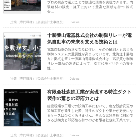
プロの視点で選ぶことで快適な環境を実現できます。内
装建材の販売・施工において豊富な実績を持つ 株式
会…
[士業（専門職種）][公認会計士事務所]
0views
十勝葉山電器株式会社の制御リレーが電
気自動車の未来を支える技術とは
電気自動車の急速な普及に伴い、その心臓部とも言える
制御システムの重要性が高まっています。北海道十勝地
方に拠点を置く十勝葉山電器株式会社は、高品質な制御
リレー部品の製造によって、次世代モビリティの安全
性…
[士業（専門職種）][公認会計士事務所]
0views
有限会社森鉄工業が実現する特注ダクト
製作の驚きの即応力とは
建設現場や工場での設備工事において、急な設計変更や
追加工事が発生した際、特注のダクトや架台が必要にな
るケースは少なくありません。そんな緊急事態に対応で
きる技術力と即応性を持つのが有限会社森鉄工業です。
…
[士業（専門職種）][公認会計士事務所]
0views