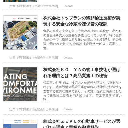
[士業（専門職種）][公認会計士事務所]
0views
株式会社トップランの鶏卵輸送技術が実
現する安全な冷蔵冷凍保管の秘訣
食品の鮮度と安全を守る冷蔵冷凍技術の進化は、私たち
の食生活を支える重要な要素となっています。特に生鮮
食品の中でも繊細な取り扱いが求められる鶏卵。その輸
送で培われた技術を冷蔵冷凍倉庫サービスに応用し、
食…
[士業（専門職種）][公認会計士事務所]
0views
株式会社ＫＯ―ＹＡの管工事技術が選ば
れる理由とは？高品質施工の秘密
管工事の世界では、技術力と信頼性が何よりも重要視さ
れます。水道設備や配管工事は建物の機能性と快適性を
左右する重要な要素であり、その施工品質は長期にわた
って住環境に影響を与え続けます。管工事業界で高い
評…
[士業（専門職種）][公認会計士事務所]
0views
株式会社ＺＥＡＬの自動車サービスが選
ばれる理由と実績を徹底解説