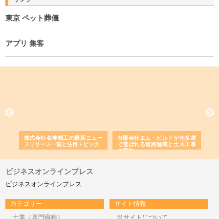
東京 ペット葬儀
アプリ 集客
選ば
株式会社名神精工の最新ニュー
有限会社エム・ビルドが南多摩
有
ルの
スリリース一覧と注目トピック
で選ばれる道路舗装と土木工事
ネ
の実力
ビジネスオンラインプレス
ビジネスオンラインプレス
カテゴリー
サイト情報
士業（専門職種）
当サイトについて