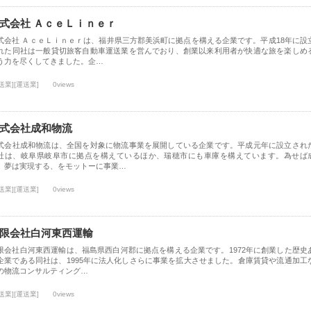
式会社 ＡｃｅＬｉｎｅｒ
式会社 ＡｃｅＬｉｎｅｒは、福井県三方郡美浜町に拠点を構える企業です。平成18年に設
れた同社は一般貸切旅客自動車運送業を営んでおり、創業以来利用者が快適な旅を楽しめ
う力を尽くしてきました。企…
送業][運送業]
0views
式会社成和物流
式会社成和物流は、全国を対象に物流事業を展開している企業です。平成元年に設立され
社は、岐阜県岐阜市に拠点を構えているほか、瑞穂市にも車庫を構えています。為せば
、夢は実現する、をモットーに事業…
送業][運送業]
0views
限会社白河東西運輸
限会社白河東西運輸は、福島県西白河郡に拠点を構える企業です。1972年に創業した歴史
企業である同社は、1995年に法人化しさらに事業を拡大させました。倉庫賃貸や流通加工
の物流コンサルティング…
送業][運送業]
0views