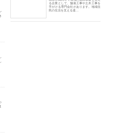
る企業として、舗装工事や土木工事を
手がける専門会社があります。地域住
民の生活を支える道…
ン
き
し
し
っ
ま