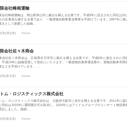
限会社峰南運輸
限会社峰南運輸は、岡山県津山市に拠点を構える企業です。平成9年に設立された同社は20
上の従業員を擁する企業であり、一般貨物自動車運送事業を手掛けています。1997年に個
業主として創業した組織…
送業][運送業]
0views
限会社佐々木商会
限会社佐々木商会は、広島県廿日市市に拠点を構える企業です。平成6年に創立された同
、平成14年に組織変更して現在にいたります。一般貨物自動車運送業や、貨物自動車利用
業などを手掛けています。 …
送業][配送業]
0views
トム・ロジスティックス株式会社
トム・ロジスティックス株式会社は、大阪府大阪市に本社を構える企業です。2011年に誕
た同社は2015年に通関業許可を取得し、2016年にはアイドルグループのコンサート物流業
受託しました。順調…
送業][配送業]
0views