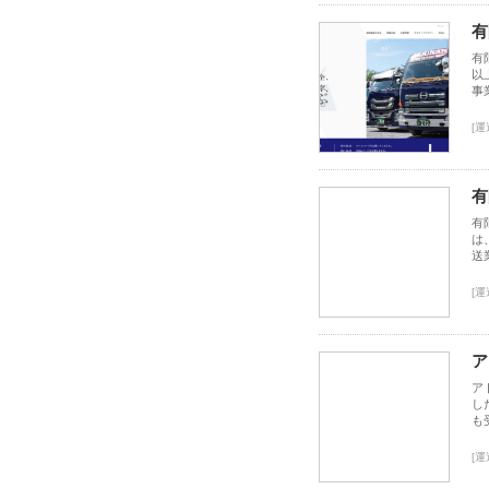
有
有
以
事
[運
有
有
は
送
[運
ア
ア
し
も
[運