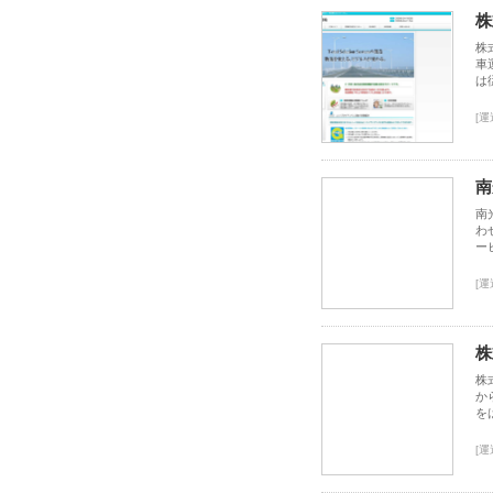
株
株
車
は
[運
南
南
わ
ー
[運
株
株
か
を
[運