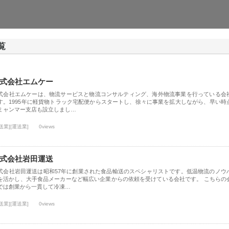
覧
式会社エムケー
式会社エムケーは、物流サービスと物流コンサルティング、海外物流事業を行っている会
す。1995年に軽貨物トラック宅配便からスタートし、徐々に事業を拡大しながら、早い時
ミャンマー支店も設立しまし…
送業][運送業]
0views
式会社岩田運送
式会社岩田運送は昭和57年に創業された食品輸送のスペシャリストです。低温物流のノウ
を活かし、大手食品メーカーなど幅広い企業からの依頼を受けている会社です。 こちらの
では創業から一貫して冷凍…
送業][運送業]
0views