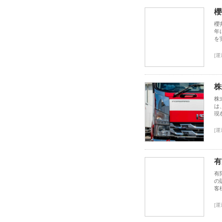
櫻
櫻
年
を
[運
株
株
は
現
[運
有
有
の
客
[運