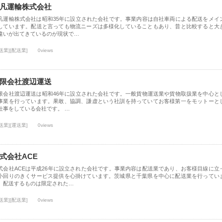
凡運輸株式会社
凡運輸株式会社は昭和35年に設立された会社です。事業内容は自社車両による配送をメイ
しています。配送と言っても物流ニーズは多様化していることもあり、昔と比較すると大
違いが出てきているのが現状で…
送業][配送業]
0views
限会社渡辺運送
限会社渡辺運送は昭和46年に設立された会社です。一般貨物運送業や貨物取扱業を中心と
事業を行っています。果敢、協調、謙虚という社訓を持っていてお客様第一をモットーと
仕事をしている会社です。 …
送業][運送業]
0views
式会社ACE
式会社ACEは平成26年に設立された会社です。事業内容は配送業であり、お客様目線に立
小回りのきくサービス提供を心掛けています。茨城県と千葉県を中心に配送業を行ってい
。配送するものは限定された…
送業][配送業]
0views