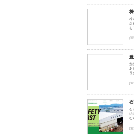
株
株
点
を
[運
豊
豊
あ
長
[運
石
石
組
む
[運