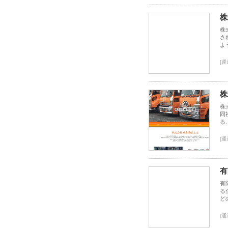
株
株
さ
よ
[運
株
株
同
る
[運
有
有
る
ど
[運