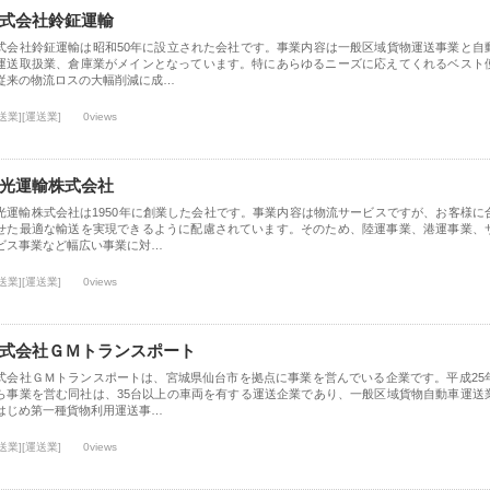
式会社鈴鉦運輸
式会社鈴鉦運輸は昭和50年に設立された会社です。事業内容は一般区域貨物運送事業と自
運送取扱業、倉庫業がメインとなっています。特にあらゆるニーズに応えてくれるベスト
従来の物流ロスの大幅削減に成…
送業][運送業]
0views
光運輸株式会社
光運輸株式会社は1950年に創業した会社です。事業内容は物流サービスですが、お客様に
せた最適な輸送を実現できるように配慮されています。そのため、陸運事業、港運事業、
ビス事業など幅広い事業に対…
送業][運送業]
0views
式会社ＧＭトランスポート
式会社ＧＭトランスポートは、宮城県仙台市を拠点に事業を営んでいる企業です。平成25
ら事業を営む同社は、35台以上の車両を有する運送企業であり、一般区域貨物自動車運送
はじめ第一種貨物利用運送事…
送業][運送業]
0views