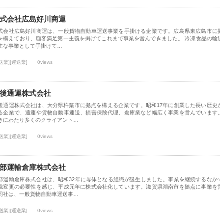
式会社広島好川商運
式会社広島好川商運は、一般貨物自動車運送事業を手掛ける企業です。広島県東広島市に
を構えており、顧客満足第一主義を掲げてこれまで事業を営んできました。 冷凍食品の輸
主な事業として手掛けて…
送業][運送業]
0views
後通運株式会社
後通運株式会社は、大分県杵築市に拠点を構える企業です。昭和17年に創業した長い歴史
る企業で、通運や貨物自動車運送、損害保険代理、倉庫業など幅広く事業を営んでいます
きにわたり多くのクライアント…
送業][運送業]
0views
部運輸倉庫株式会社
部運輸倉庫株式会社は、昭和32年に母体となる組織が誕生しました。事業を継続するなか
織変更の必要性を感じ、平成元年に株式会社化しています。滋賀県湖南市を拠点に事業を
同社は、一般貨物自動車運送事…
送業][運送業]
0views