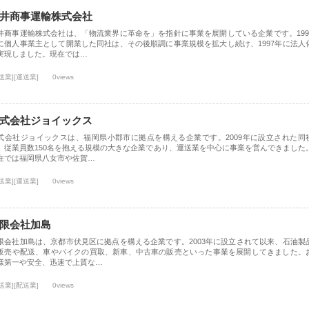
井商事運輸株式会社
井商事運輸株式会社は、「物流業界に革命を」を指針に事業を展開している企業です。199
に個人事業主として開業した同社は、その後順調に事業規模を拡大し続け、1997年に法人
実現しました。現在では…
送業][運送業]
0views
式会社ジョイックス
式会社ジョイックスは、福岡県小郡市に拠点を構える企業です。2009年に設立された同
、従業員数150名を抱える規模の大きな企業であり、運送業を中心に事業を営んできました
在では福岡県八女市や佐賀…
送業][運送業]
0views
限会社加島
限会社加島は、京都市伏見区に拠点を構える企業です。2003年に設立されて以来、石油製
販売や配送、車やバイクの買取、新車、中古車の販売といった事業を展開してきました。
様第一や安全、迅速で上質な…
送業][配送業]
0views