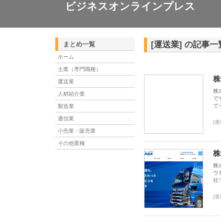
ビジネスオンラインプレス
[運送業] の記事一
まとめ一覧
ホーム
士業（専門職種）
株
運送業
株
人材紹介業
で
で
製造業
通信業
[運
小売業・販売業
その他業種
株
株
ウ
社
[運