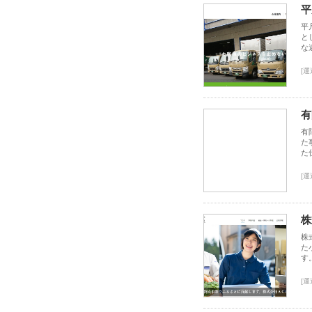
平
平
と
な
[運
有
有
た
た
[運
株
株
た
す
[運