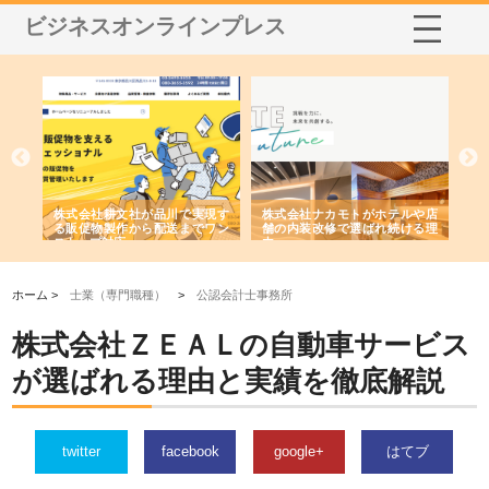
ビジネスオンラインプレス
ノー
株式会社耕文社が品川で実現す
株式会社ナカモトがホテルや店
株
の専
る販促物製作から配送までワン
舗の内装改修で選ばれ続ける理
れ
ストップ対応
由
強
ホーム >
士業（専門職種）
>
公認会計士事務所
株式会社ＺＥＡＬの自動車サービス
が選ばれる理由と実績を徹底解説
twitter
facebook
google+
はてブ