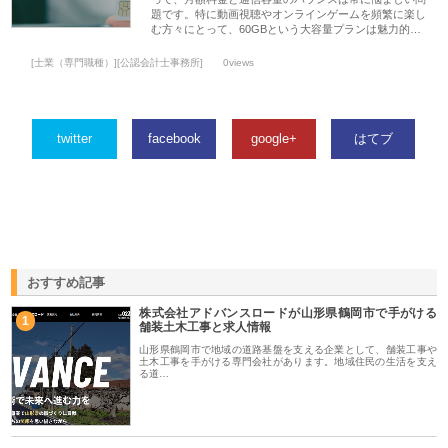
題です。特に動画視聴やオンラインゲームを頻繁に楽し
む方々にとって、60GBという大容量プランは魅力的…
[士業（専門職種）][公認会計士事務所]
0views
twitter
facebook
google+
はてブ
おすすめ記事
株式会社アドバンスロードが山形県鶴岡市で手がける
1
舗装土木工事と求人情報
山形県鶴岡市で地域の道路基盤を支える企業として、舗装工事や
土木工事を手がける専門会社があります。地域住民の生活を支え
る道…