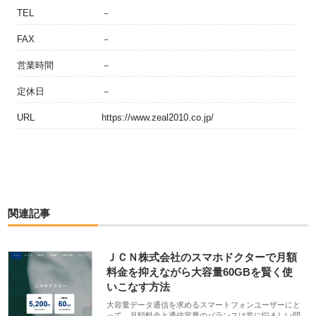
TEL
－
FAX
－
営業時間
－
定休日
－
URL
https://www.zeal2010.co.jp/
関連記事
ＪＣＮ株式会社のスマホドクターで月額
料金を抑えながら大容量60GBを賢く使
いこなす方法
大容量データ通信を求めるスマートフォンユーザーにと
って、月額料金と通信容量のバランスは常に悩ましい問