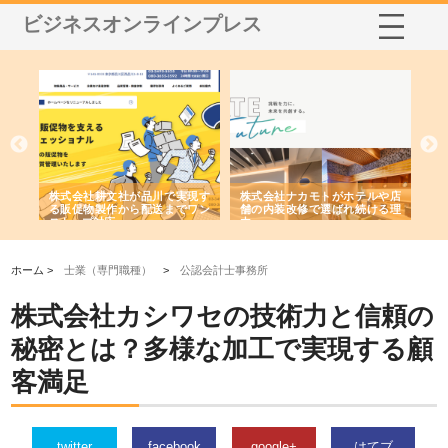
ビジネスオンラインプレス
ノー
株式会社耕文社が品川で実現す
株式会社ナカモトがホテルや店
株
の専
る販促物製作から配送までワン
舗の内装改修で選ばれ続ける理
れ
ストップ対応
由
強
ホーム >
士業（専門職種）
>
公認会計士事務所
株式会社カシワセの技術力と信頼の
秘密とは？多様な加工で実現する顧
客満足
twitter
facebook
google+
はてブ