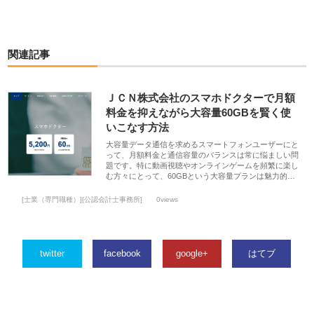
関連記事
ＪＣＮ株式会社のスマホドクターで月額
料金を抑えながら大容量60GBを賢く使
いこなす方法
大容量データ通信を求めるスマートフォンユーザーにと
って、月額料金と通信容量のバランスは常に悩ましい問
題です。特に動画視聴やオンラインゲームを頻繁に楽し
む方々にとって、60GBという大容量プランは魅力的…
[士業（専門職種）][公認会計士事務所]
0views
twitter
facebook
google+
はてブ