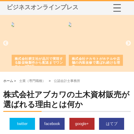
ビジネスオンラインプレス
ノー
株式会社耕文社が品川で実現す
株式会社ナカモトがホテルや店
株
の専
る販促物製作から配送までワン
舗の内装改修で選ばれ続ける理
れ
ストップ対応
由
強
ホーム >
士業（専門職種）
>
公認会計士事務所
株式会社アブカワの土木資材販売が
選ばれる理由とは何か
twitter
facebook
google+
はてブ