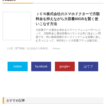
ＪＣＮ株式会社のスマホドクターで月額
料金を抑えながら大容量60GBを賢く使
いこなす方法
大容量データ通信を求めるスマートフォンユーザーにと
って、月額料金と通信容量のバランスは常に悩ましい問
題です。特に動画視聴やオンラインゲームを頻繁に楽し
む方々にとって、60GBという大容量プランは魅力的…
[士業（専門職種）][公認会計士事務所]
0views
twitter
facebook
google+
はてブ
おすすめ記事