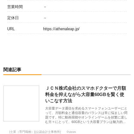
営業時間
－
定休日
－
URL
https://athenaleap.jp/
関連記事
ＪＣＮ株式会社のスマホドクターで月額
料金を抑えながら大容量60GBを賢く使
いこなす方法
大容量データ通信を求めるスマートフォンユーザーにと
って、月額料金と通信容量のバランスは常に悩ましい問
題です。特に動画視聴やオンラインゲームを頻繁に楽し
む方々にとって、60GBという大容量プランは魅力的…
[士業（専門職種）][公認会計士事務所]
0views