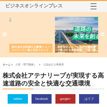
ビジネスオンラインプレス
選ば
株式会社名神精工の最新ニュー
有限会社エム・ビルドが南多摩
有
ルの
スリリース一覧と注目トピック
で選ばれる道路舗装と土木工事
ネ
の実力
ホーム >
士業（専門職種）
>
公認会計士事務所
株式会社アテナリープが実現する高
速道路の安全と快適な交通環境
twitter
facebook
google+
はてブ