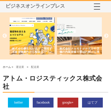
ビジネスオンラインプレス
ノー
株式会社耕文社が品川で実現す
株式会社ナカモトがホテルや店
株
の専
る販促物製作から配送までワン
舗の内装改修で選ばれ続ける理
れ
ストップ対応
由
強
ホーム >
運送業
>
配送業
アトム・ロジスティックス株式会
社
twitter
facebook
google+
はてブ