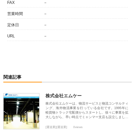
FAX
－
営業時間
－
定休日
－
URL
－
関連記事
株式会社エムケー
株式会社エムケーは、物流サービスと物流コンサルティ
ング、海外物流事業を行っている会社です。1995年に
軽貨物トラック宅配便からスタートし、徐々に事業を拡
大しながら、早い時点でミャンマー支店も設立しまし…
[運送業][運送業]
0views