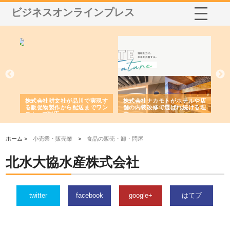
ビジネスオンラインプレス
ノー
株式会社耕文社が品川で実現す
株式会社ナカモトがホテルや店
株
の専
る販促物製作から配送までワン
舗の内装改修で選ばれ続ける理
れ
ストップ対応
由
強
ホーム >
小売業・販売業
>
食品の販売・卸・問屋
北水大協水産株式会社
twitter
facebook
google+
はてブ