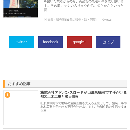
を築いた業者からのみ、高品質の黒毛和牛を取り扱いま
す。その際、サシの入り方や肉色、柔らかさといった
要…
[小売業・販売業][食品の販売・卸・問屋]
0views
twitter
facebook
google+
はてブ
おすすめ記事
株式会社アドバンスロードが山形県鶴岡市で手がける
1
舗装土木工事と求人情報
山形県鶴岡市で地域の道路基盤を支える企業として、舗装工事や
土木工事を手がける専門会社があります。地域住民の生活を支え
る道…