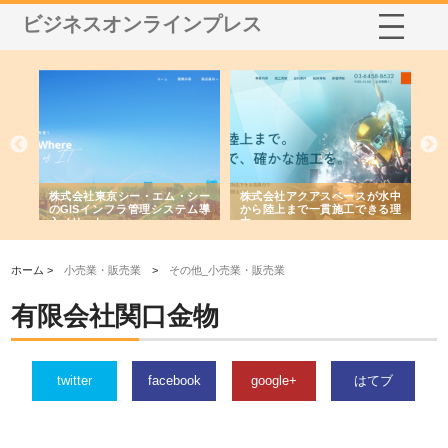
ビジネスオンラインプレス
がけ
株式会社東京シー・エム・シー
株式会社アクアスペースが水中
株
の実
のGISインフラ管理システム導
から陸上まで一貫施工できる理
れ
入メリット
由
強
ホーム >
小売業・販売業
>
その他_小売業・販売業
有限会社関口金物
twitter
facebook
google+
はてブ