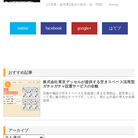
[小売業・販売業][食品の販売・卸・問屋]
0views
twitter
facebook
google+
はてブ
おすすめ記事
株式会社東京デッセルが提供する空きスペース活用型
1
ガチャガチャ設置サービスの全貌
店舗や施設の空きスペースを収益源に変える発想は、経営者にと
って常に魅力的なテーマです。しかし、新たな什器の導入や在庫
管理…
アーカイブ