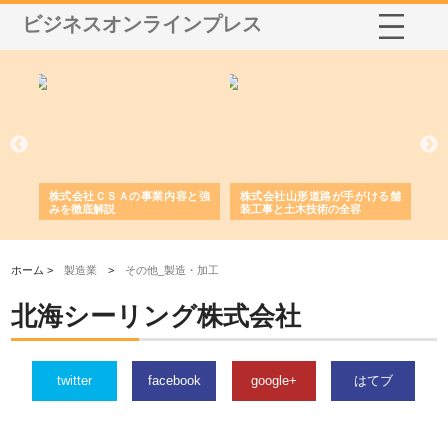
ビジネスオンラインプレス
業サ
株式会社ＣＳＡの事業内容と強
株式会社山形道路が手がける舗
ホ
報内
みを徹底解説
装工事と土木技術の全容
る
績
ホーム >
製造業
>
その他_製造・加工
北海シーリング株式会社
twitter
facebook
google+
はてブ