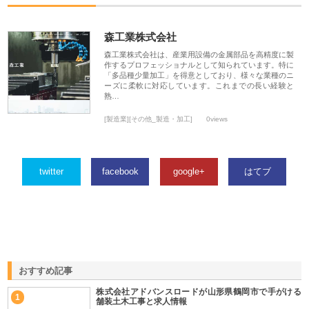
森工業株式会社
森工業株式会社は、産業用設備の金属部品を高精度に製
作するプロフェッショナルとして知られています。特に
「多品種少量加工」を得意としており、様々な業種のニ
ーズに柔軟に対応しています。これまでの長い経験と
熟…
[製造業][その他_製造・加工]
0views
twitter
facebook
google+
はてブ
おすすめ記事
株式会社アドバンスロードが山形県鶴岡市で手がける
1
舗装土木工事と求人情報