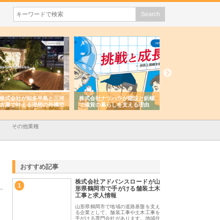
株式会社ナツハラが建設と鋲螺
株式会社メタルエースの企業サ
株式会社ＣＳＡ
で滋賀の暮らしを支える理由
イトが提供する充実した情報内
みを徹底解説
容とは
その他業種
おすすめ記事
株式会社アドバンスロードが山
1
形県鶴岡市で手がける舗装土木
工事と求人情報
山形県鶴岡市で地域の道路基盤を支え
る企業として、舗装工事や土木工事を
手がける専門会社があります。地域住