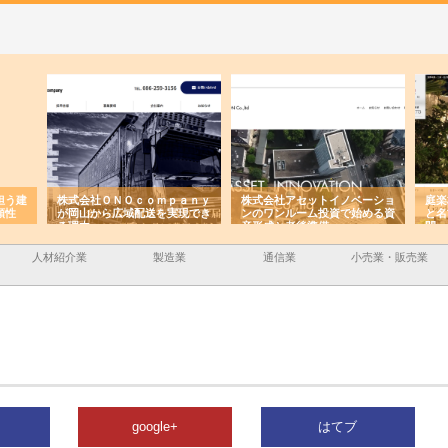
ｍｐａｎｙ
株式会社アセットイノベーショ
庭楽株式会社が知多半島と三河
を実現でき
ンのワンルーム投資で始める資
と名古屋で叶える理想の外構空
産形成と老後準備
間
人材紹介業
製造業
通信業
小売業・販売業
google+
はてブ