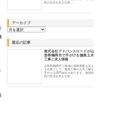
民の生活を支える道…
アーカイブ
ダ
機
最近の記事
株式会社アドバンスロードが山
形県鶴岡市で手がける舗装土木
工事と求人情報
山形県鶴岡市で地域の道路基盤を支え
ま
る企業として、舗装工事や土木工事を
手がける専門会社があります。地域住
民の生活を支える道…
募