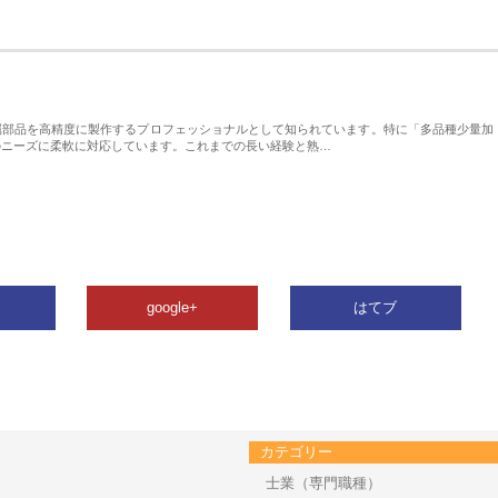
属部品を高精度に製作するプロフェッショナルとして知られています。特に「多品種少量加
のニーズに柔軟に対応しています。これまでの長い経験と熟…
google+
はてブ
カテゴリー
士業（専門職種）