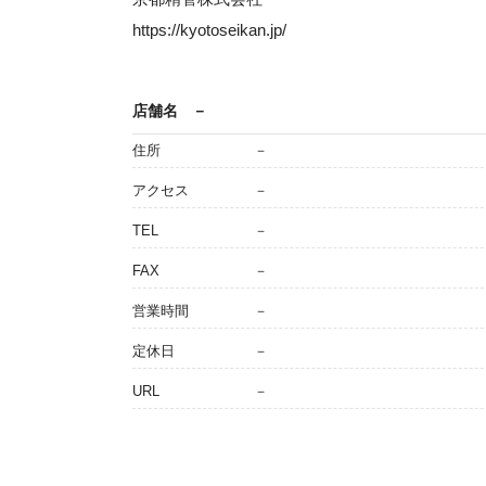
https://kyotoseikan.jp/
店舗名
－
住所
－
アクセス
－
TEL
－
FAX
－
営業時間
－
定休日
－
URL
－