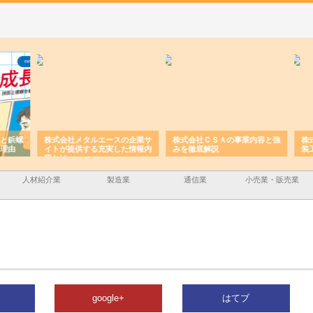
と鋲螺
株式会社メタルエースの企業サ
株式会社ＣＳＡの事業内容と強
株式
理由
イトが提供する充実した情報内
みを徹底解説
装工
容とは
人材紹介業
製造業
通信業
小売業・販売業
google+
はてブ