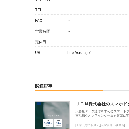
TEL
－
FAX
－
営業時間
－
定休日
－
URL
http://src-a.jp/
関連記事
ＪＣＮ株式会社のスマホド
大容量データ通信を求めるスマート
画視聴やオンラインゲームを頻繁に楽
[士業（専門職種）][公認会計士事務所]