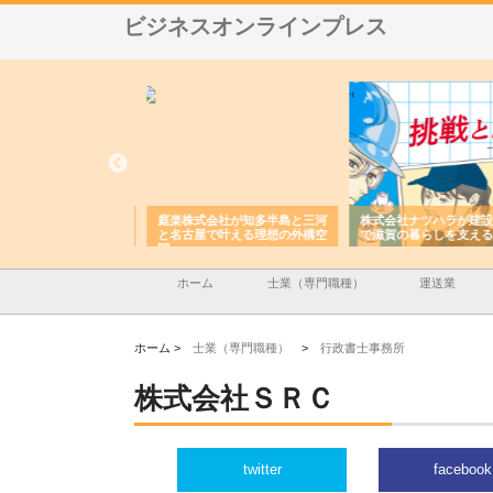
ビジネスオンラインプレス
アセットイノベーショ
庭楽株式会社が知多半島と三河
株式会社ナツハラが建設
ルーム投資で始める資
と名古屋で叶える理想の外構空
で滋賀の暮らしを支える
老後準備
間
ホーム
士業（専門職種）
運送業
ホーム >
士業（専門職種）
>
行政書士事務所
株式会社ＳＲＣ
twitter
facebook