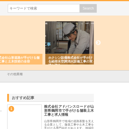
会社山形道路が手がける舗
ホクシン設備株式会社が手がけ
株式会社東京シー・
事と土木技術の全容
る給排水空調消火設備工事の実
のGISインフラ管理
績と強み
入メリット
その他業種
おすすめ記事
株式会社アドバンスロードが山
1
形県鶴岡市で手がける舗装土木
工事と求人情報
山形県鶴岡市で地域の道路基盤を支え
る企業として、舗装工事や土木工事を
手がける専門会社があります。地域住