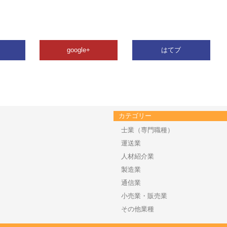
google+
はてブ
カテゴリー
士業（専門職種）
運送業
人材紹介業
製造業
通信業
小売業・販売業
その他業種