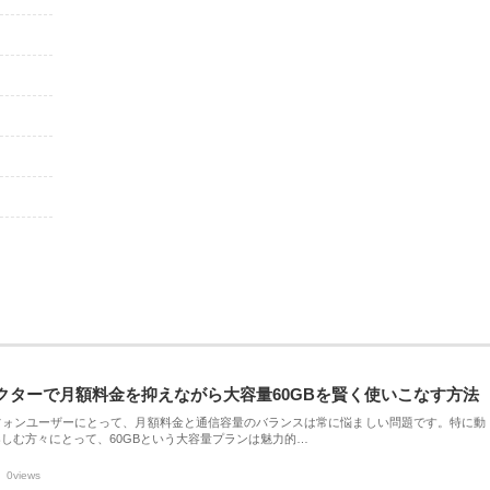
クターで月額料金を抑えながら大容量60GBを賢く使いこなす方法
フォンユーザーにとって、月額料金と通信容量のバランスは常に悩ましい問題です。特に動
しむ方々にとって、60GBという大容量プランは魅力的…
0views