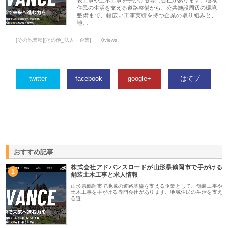
住民の生活を支える道路整備から、公共施設周辺の環境
整備まで、幅広い工事実績を持つ企業の取り組みと、
地…
[その他業種][その他_法人・企業]
0views
twitter
facebook
google+
はてブ
おすすめ記事
株式会社アドバンスロードが山形県鶴岡市で手がける
1
舗装土木工事と求人情報
山形県鶴岡市で地域の道路基盤を支える企業として、舗装工事や
土木工事を手がける専門会社があります。地域住民の生活を支え
る道…