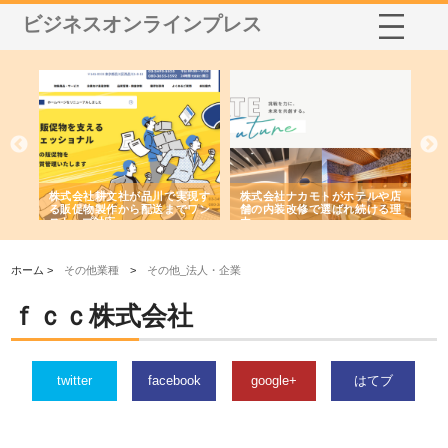
ビジネスオンラインプレス
ノー
株式会社耕文社が品川で実現す
株式会社ナカモトがホテルや店
株
の専
る販促物製作から配送までワン
舗の内装改修で選ばれ続ける理
れ
ストップ対応
由
強
ホーム >
その他業種
>
その他_法人・企業
ｆｃｃ株式会社
twitter
facebook
google+
はてブ