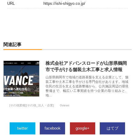
URL
https://ishi-shigyo.co.jp/
関連記事
株式会社アドバンスロードが山形県鶴岡
市で手がける舗装土木工事と求人情報
山形県鶴岡市で地域の道路基盤を支える企業として、舗
装工事や土木工事を手がける専門会社があります。地域
住民の生活を支える道路整備から、公共施設周辺の環境
整備まで、幅広い工事実績を持つ企業の取り組みと、
地…
[その他業種][その他_法人・企業]
0views
twitter
facebook
google+
はてブ