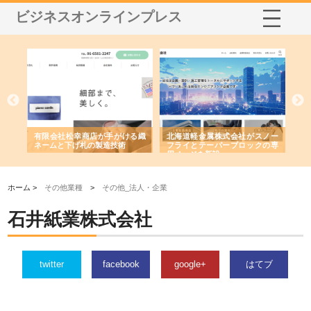
ビジネスオンラインプレス
る織
北海道軽金属株式会社がスノー
株式会社耕文社が品川で実現す
株
フライとテーパーブロックの専
る販促物製作から配送までワン
舗
用ページを新設
ストップ対応
由
ホーム >
その他業種
>
その他_法人・企業
石井紙業株式会社
twitter
facebook
google+
はてブ