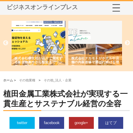
ビジネスオンラインプレス
ノー
株式会社耕文社が品川で実現す
株式会社ナカモトがホテルや店
株
の専
る販促物製作から配送までワン
舗の内装改修で選ばれ続ける理
れ
ストップ対応
由
強
ホーム >
その他業種
>
その他_法人・企業
植田金属工業株式会社が実現する一
貫生産とサステナブル経営の全容
twitter
facebook
google+
はてブ