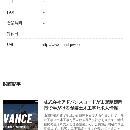
TEL
－
FAX
－
営業時間
－
定休日
－
URL
http://www.t-and-pw.com
関連記事
株式会社アドバンスロードが山形県鶴岡
市で手がける舗装土木工事と求人情報
山形県鶴岡市で地域の道路基盤を支える企業として、舗
装工事や土木工事を手がける専門会社があります。地域
住民の生活を支える道路整備から、公共施設周辺の環境
整備まで、幅広い工事実績を持つ企業の取り組みと、