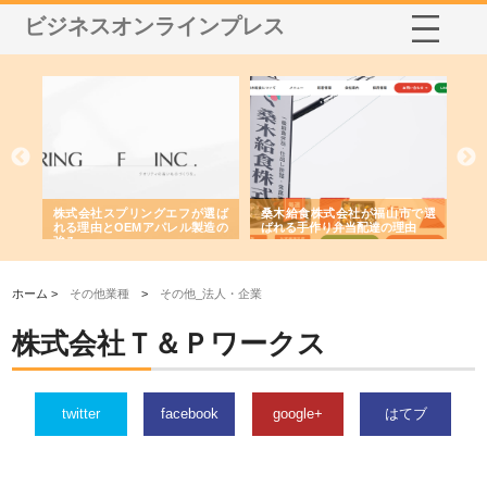
ビジネスオンラインプレス
や店
株式会社スプリングエフが選ば
桑木給食株式会社が福山市で選
株
る理
れる理由とOEMアパレル製造の
ばれる手作り弁当配達の理由
れ
強み
ホーム >
その他業種
>
その他_法人・企業
株式会社Ｔ＆Ｐワークス
twitter
facebook
google+
はてブ