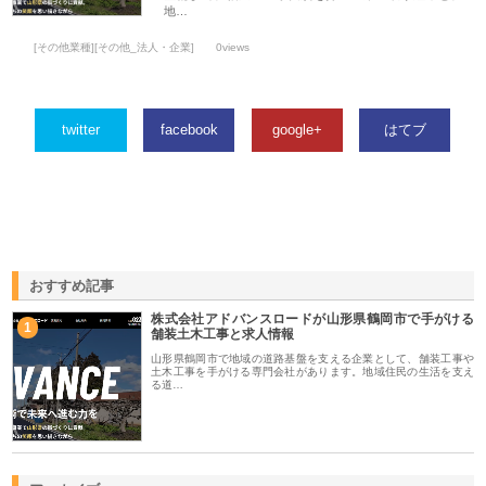
地…
[その他業種][その他_法人・企業]
0views
twitter
facebook
google+
はてブ
おすすめ記事
株式会社アドバンスロードが山形県鶴岡市で手がける
1
舗装土木工事と求人情報
山形県鶴岡市で地域の道路基盤を支える企業として、舗装工事や
土木工事を手がける専門会社があります。地域住民の生活を支え
る道…