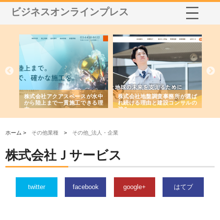
ビジネスオンラインプレス
シー
株式会社アクアスペースが水中
株式会社地盤調査事務所が選ば
株
ム導
から陸上まで一貫施工できる理
れ続ける理由と建設コンサルの
ス
由
強み
ホーム >
その他業種
>
その他_法人・企業
株式会社Ｊサービス
twitter
facebook
google+
はてブ