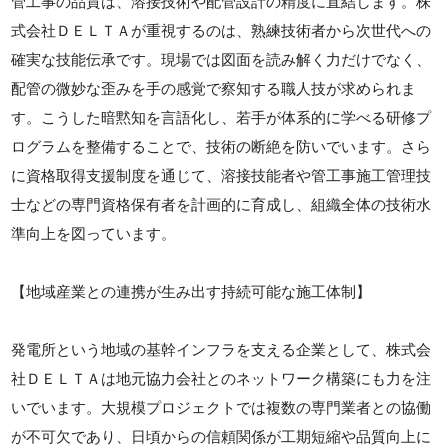
管工事の品質は、溶接技術や配管設計の精度に直結します。株
式会社ＤＥＬＴＡが重視するのは、熟練技術者から次世代への
確実な技能伝承です。現場では図面を読み解く力だけでなく、
配管の微妙な歪みを手の感覚で察知する職人技が求められま
す。こうした暗黙知を言語化し、若手が体系的に学べる研修プ
ログラムを整備することで、技術の断絶を防いでいます。さら
に資格取得支援制度を通じて、溶接技能者や管工事施工管理技
士などの専門資格保有者を計画的に育成し、組織全体の技術水
準向上を図っています。
【地域産業との連携が生み出す持続可能な施工体制】
発電所という地域の基幹インフラを支える企業として、株式会
社ＤＥＬＴＡは地元協力会社とのネットワーク構築にも力を注
いでいます。大規模プロジェクトでは複数の専門業者との協働
が不可欠であり、日頃からの信頼関係が工期短縮や品質向上に