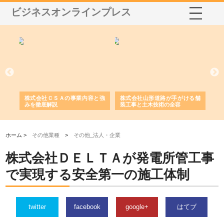
ビジネスオンラインプレス
業サ
株式会社ＣＳＡの事業内容と強
株式会社山形道路が手がける舗
ホ
報内
みを徹底解説
装工事と土木技術の全容
る
績
ホーム >
その他業種
>
その他_法人・企業
株式会社ＤＥＬＴＡが発電所管工事
で実現する安全第一の施工体制
twitter
facebook
google+
はてブ