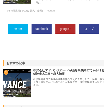
地…
[その他業種][その他_法人・企業]
0views
twitter
facebook
google+
はてブ
おすすめ記事
株式会社アドバンスロードが山形県鶴岡市で手がける
1
舗装土木工事と求人情報
山形県鶴岡市で地域の道路基盤を支える企業として、舗装工事や
土木工事を手がける専門会社があります。地域住民の生活を支え
る道…