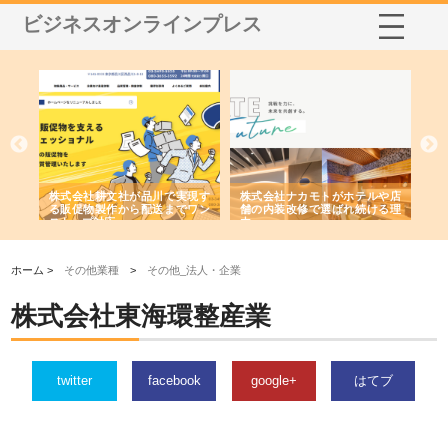
ビジネスオンラインプレス
ノー
株式会社耕文社が品川で実現す
株式会社ナカモトがホテルや店
株
の専
る販促物製作から配送までワン
舗の内装改修で選ばれ続ける理
れ
ストップ対応
由
強
ホーム >
その他業種
>
その他_法人・企業
株式会社東海環整産業
twitter
facebook
google+
はてブ