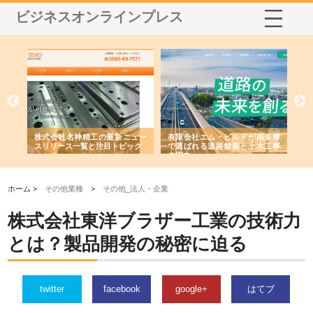
ビジネスオンラインプレス
選ば
株式会社名神精工の最新ニュー
有限会社エム・ビルドが南多摩
有
ルの
スリリース一覧と注目トピック
で選ばれる道路舗装と土木工事
ネ
の実力
ホーム >
その他業種
>
その他_法人・企業
株式会社東洋ブラザー工業の技術力
とは？製品開発の秘密に迫る
twitter
facebook
google+
はてブ