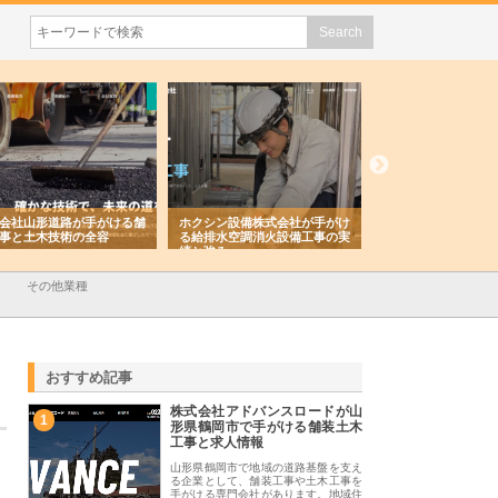
会社山形道路が手がける舗
ホクシン設備株式会社が手がけ
株式会社東京シー・
事と土木技術の全容
る給排水空調消火設備工事の実
のGISインフラ管理
績と強み
入メリット
その他業種
おすすめ記事
株式会社アドバンスロードが山
1
形県鶴岡市で手がける舗装土木
工事と求人情報
山形県鶴岡市で地域の道路基盤を支え
る企業として、舗装工事や土木工事を
手がける専門会社があります。地域住