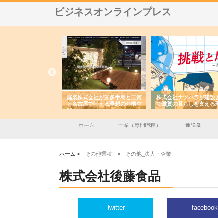
ビジネスオンラインプレス
アセットイノベーショ
庭楽株式会社が知多半島と三河
株式会社ナツハラが建設
ルーム投資で始める資
と名古屋で叶える理想の外構空
で滋賀の暮らしを支える
老後準備
間
ホーム
士業（専門職種）
運送業
ホーム >
その他業種
>
その他_法人・企業
株式会社後藤食品
twitter
facebook