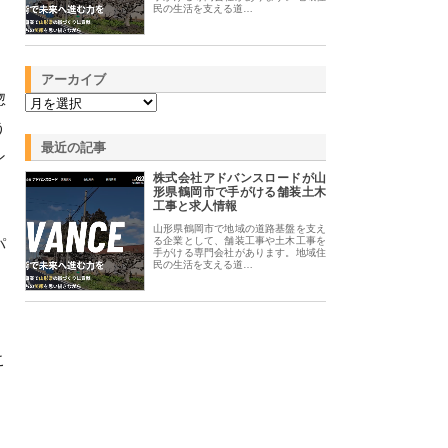
民の生活を支える道…
アーカイブ
惣
う
最近の記事
ン
株式会社アドバンスロードが山
形県鶴岡市で手がける舗装土木
工事と求人情報
山形県鶴岡市で地域の道路基盤を支え
パ
る企業として、舗装工事や土木工事を
手がける専門会社があります。地域住
民の生活を支える道…
こ