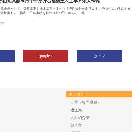
が山形県鶴岡市で手がける舗装土木工事と求人情報
える企業として、舗装工事や土木工事を手がける専門会社があります。地域住民の生活を支
環境整備まで、幅広い工事実績を持つ企業の取り組みと、地…
ews
google+
はてブ
カテゴリー
士業（専門職種）
運送業
人材紹介業
製造業