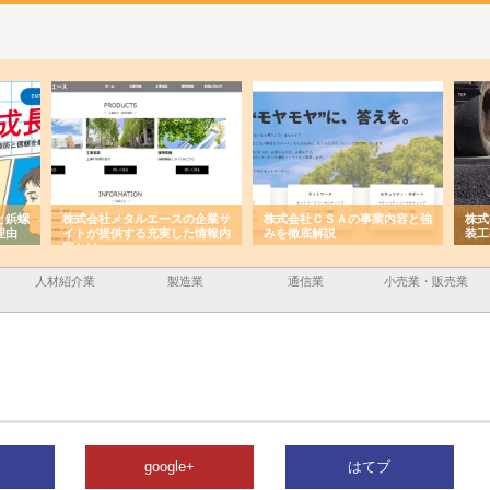
と鋲螺
株式会社メタルエースの企業サ
株式会社ＣＳＡの事業内容と強
株式
理由
イトが提供する充実した情報内
みを徹底解説
装工
容とは
人材紹介業
製造業
通信業
小売業・販売業
google+
はてブ