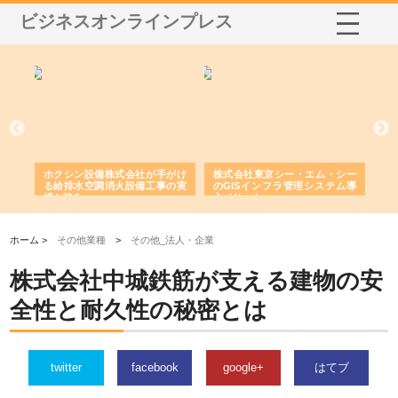
ビジネスオンラインプレス
る舗
ホクシン設備株式会社が手がけ
株式会社東京シー・エム・シー
株
る給排水空調消火設備工事の実
のGISインフラ管理システム導
か
績と強み
入メリット
由
ホーム >
その他業種
>
その他_法人・企業
株式会社中城鉄筋が支える建物の安
全性と耐久性の秘密とは
twitter
facebook
google+
はてブ