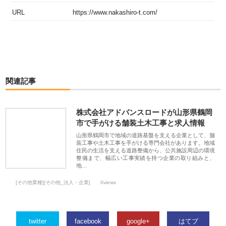
URL
https://www.nakashiro-t.com/
関連記事
株式会社アドバンスロードが山形県鶴岡
市で手がける舗装土木工事と求人情報
山形県鶴岡市で地域の道路基盤を支える企業として、舗
装工事や土木工事を手がける専門会社があります。地域
住民の生活を支える道路整備から、公共施設周辺の環境
整備まで、幅広い工事実績を持つ企業の取り組みと、
地…
[その他業種][その他_法人・企業]
0views
twitter
facebook
google+
はてブ