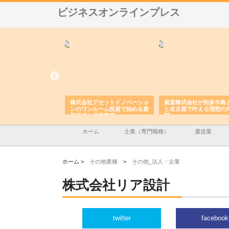
ビジネスオンラインプレス
ＯＮＯｃｏｍｐａｎｙ
株式会社アセットイノベーショ
庭楽株式会社が知多半島
ら広域配送を実現でき
ンのワンルーム投資で始める資
と名古屋で叶える理想の
産形成と老後準備
間
ホーム
士業（専門職種）
運送業
ホーム >
その他業種
>
その他_法人・企業
株式会社リア設計
twitter
facebook