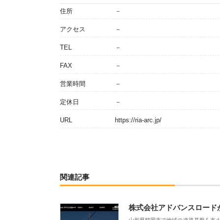
住所
－
アクセス
－
TEL
－
FAX
－
営業時間
－
定休日
－
URL
https://ria-arc.jp/
関連記事
株式会社アドバンスロード
山形県鶴岡市で地域の道路基盤を支