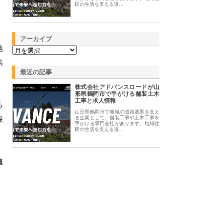
民の生活を支える道…
アーカイブ
地
供
最近の記事
株式会社アドバンスロードが山
形県鶴岡市で手がける舗装土木
工事と求人情報
る
山形県鶴岡市で地域の道路基盤を支え
保
る企業として、舗装工事や土木工事を
手がける専門会社があります。地域住
民の生活を支える道…
値