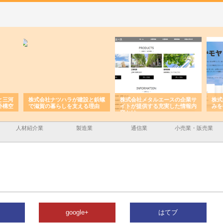
と三河
株式会社ナツハラが建設と鋲螺
株式会社メタルエースの企業サ
株式
外構空
で滋賀の暮らしを支える理由
イトが提供する充実した情報内
みを
容とは
人材紹介業
製造業
通信業
小売業・販売業
google+
はてブ