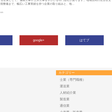
環境整備まで、幅広い工事実績を持つ企業の取り組みと、地…
ews
google+
はてブ
カテゴリー
士業（専門職種）
運送業
人材紹介業
製造業
通信業