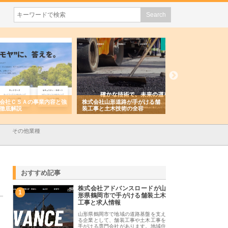
会社ＣＳＡの事業内容と強
株式会社山形道路が手がける舗
ホクシン設備株式会
徹底解説
装工事と土木技術の全容
る給排水空調消火設
績と強み
その他業種
おすすめ記事
株式会社アドバンスロードが山
1
形県鶴岡市で手がける舗装土木
工事と求人情報
山形県鶴岡市で地域の道路基盤を支え
る企業として、舗装工事や土木工事を
手がける専門会社があります。地域住