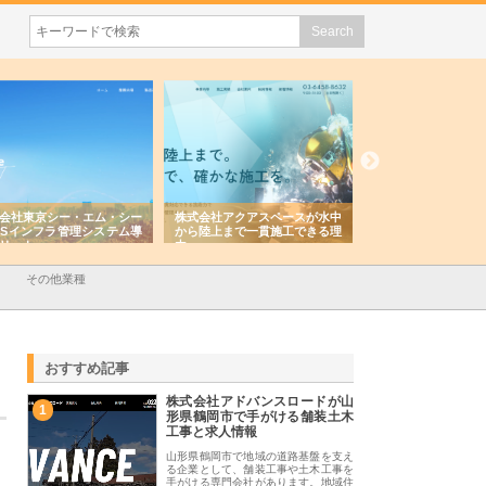
会社東京シー・エム・シー
株式会社アクアスペースが水中
株式会社地盤調査事
ISインフラ管理システム導
から陸上まで一貫施工できる理
れ続ける理由と建設
リット
由
強み
その他業種
おすすめ記事
株式会社アドバンスロードが山
1
形県鶴岡市で手がける舗装土木
工事と求人情報
山形県鶴岡市で地域の道路基盤を支え
る企業として、舗装工事や土木工事を
手がける専門会社があります。地域住