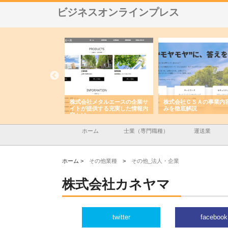
ビジネスオンラインプレス
ナツハラが建設と鋲螺
株式会社メタルエースの企業サ
株式会社ＣＳＡの事業内
暮らしを支える理由
イトが提供する充実した情報内
みを徹底解説
容とは
ホーム
士業（専門職種）
運送業
ホーム >
その他業種
>
その他_法人・企業
株式会社カネヤマ
twitter
facebook