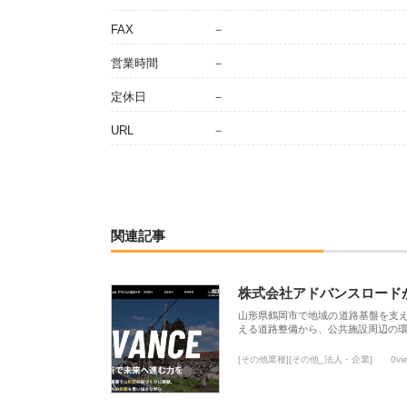
FAX
－
営業時間
－
定休日
－
URL
－
関連記事
株式会社アドバンスロード
山形県鶴岡市で地域の道路基盤を支
える道路整備から、公共施設周辺の
[その他業種][その他_法人・企業]
0vi