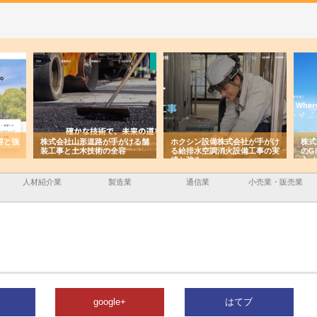
容と強
株式会社山形道路が手がける舗
ホクシン設備株式会社が手がけ
株式
装工事と土木技術の全容
る給排水空調消火設備工事の実
のG
績と強み
入メ
人材紹介業
製造業
通信業
小売業・販売業
google+
はてブ