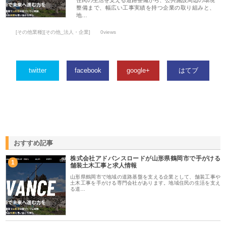
整備まで、幅広い工事実績を持つ企業の取り組みと、
地…
[その他業種][その他_法人・企業]
0views
twitter
facebook
google+
はてブ
おすすめ記事
株式会社アドバンスロードが山形県鶴岡市で手がける
1
舗装土木工事と求人情報
山形県鶴岡市で地域の道路基盤を支える企業として、舗装工事や
土木工事を手がける専門会社があります。地域住民の生活を支え
る道…