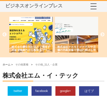
ビジネスオンラインプレス
ノー
株式会社耕文社が品川で実現す
株式会社ナカモトがホテルや店
株
の専
る販促物製作から配送までワン
舗の内装改修で選ばれ続ける理
れ
ストップ対応
由
強
ホーム >
その他業種
>
その他_法人・企業
株式会社エム・イ・テック
twitter
facebook
google+
はてブ