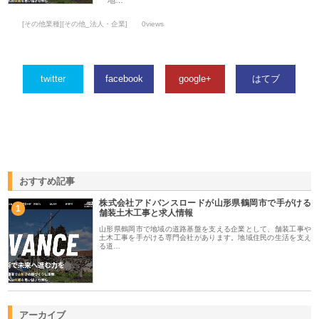
地…
[その他業種][その他_法人・企業]
0views
twitter
facebook
google+
はてブ
おすすめ記事
株式会社アドバンスロードが山形県鶴岡市で手がける
1
舗装土木工事と求人情報
山形県鶴岡市で地域の道路基盤を支える企業として、舗装工事や
土木工事を手がける専門会社があります。地域住民の生活を支え
る道…
アーカイブ