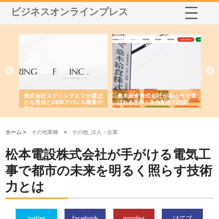
ビジネスオンラインプレス
や店
株式会社スプリングエフが選ば
桑木給食株式会社が福山市で選
株
る理
れる理由とOEMアパレル製造の
ばれる手作り弁当配達の理由
れ
強み
ホーム >
その他業種
>
その他_法人・企業
松本電設株式会社が手がける電気工
事で都市の未来を明るく照らす技術
力とは
twitter
facebook
google+
はてブ