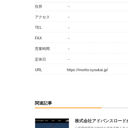
住所
－
アクセス
－
TEL
－
FAX
－
営業時間
－
定休日
－
URL
https://morito-syoukai.jp/
関連記事
株式会社アドバンスロード
山形県鶴岡市で地域の道路基盤を支