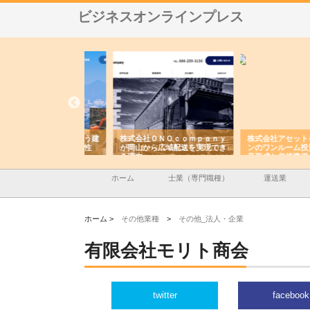
ビジネスオンラインプレス
翔栄が草津市で担う建
株式会社ＯＮＯｃｏｍｐａｎｙ
株式会社アセットイノベ
事の現場力と信頼性
が岡山から広域配送を実現でき
ンのワンルーム投資で始
る理由
産形成と老後準備
ホーム
士業（専門職種）
運送業
ホーム >
その他業種
>
その他_法人・企業
有限会社モリト商会
twitter
facebook