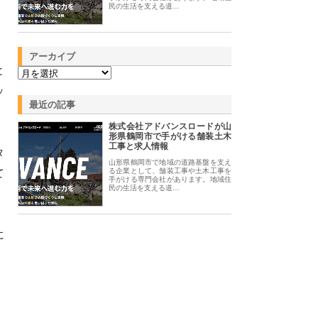
民の生活を支える道…
アーカイブ
と
ッ
最近の記事
株式会社アドバンスロードが山
形県鶴岡市で手がける舗装土木
工事と求人情報
タ
山形県鶴岡市で地域の道路基盤を支え
て
る企業として、舗装工事や土木工事を
手がける専門会社があります。地域住
民の生活を支える道…
に