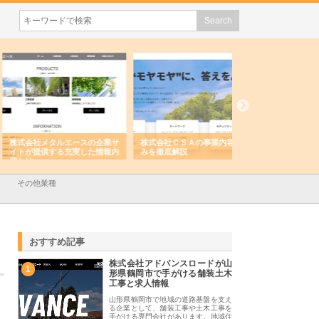
会社メタルエースの企業サ
株式会社ＣＳＡの事業内容と強
株式会社山形道路が
が提供する充実した情報内
みを徹底解説
装工事と土木技術の
は
その他業種
おすすめ記事
株式会社アドバンスロードが山
1
形県鶴岡市で手がける舗装土木
工事と求人情報
山形県鶴岡市で地域の道路基盤を支え
る企業として、舗装工事や土木工事を
手がける専門会社があります。地域住