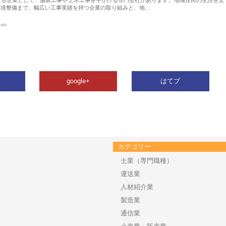
環境整備まで、幅広い工事実績を持つ企業の取り組みと、地…
ews
google+
はてブ
カテゴリー
士業（専門職種）
運送業
人材紹介業
製造業
通信業