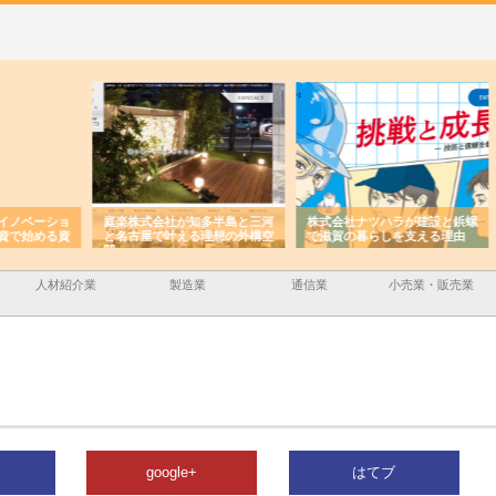
ーショ
庭楽株式会社が知多半島と三河
株式会社ナツハラが建設と鋲螺
株式
める資
と名古屋で叶える理想の外構空
で滋賀の暮らしを支える理由
イト
間
容と
人材紹介業
製造業
通信業
小売業・販売業
google+
はてブ