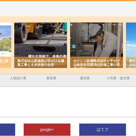
がける舗
ホクシン設備株式会社が手がけ
株式会社東京シー・エム・シー
容
る給排水空調消火設備工事の実
のGISインフラ管理システム導
績と強み
入メリット
人材紹介業
製造業
通信業
小売業・販売業
google+
はてブ