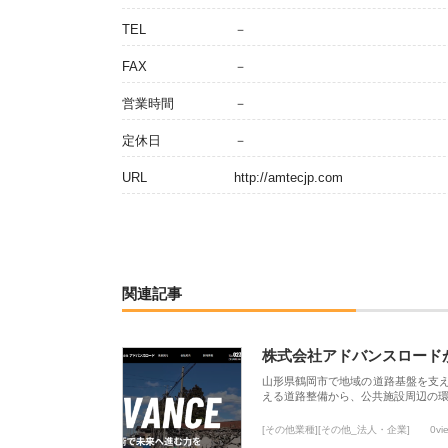
TEL
－
FAX
－
営業時間
－
定休日
－
URL
http://amtecjp.com
関連記事
株式会社アドバンスロード
山形県鶴岡市で地域の道路基盤を支
える道路整備から、公共施設周辺の
[その他業種][その他_法人・企業]
0vi