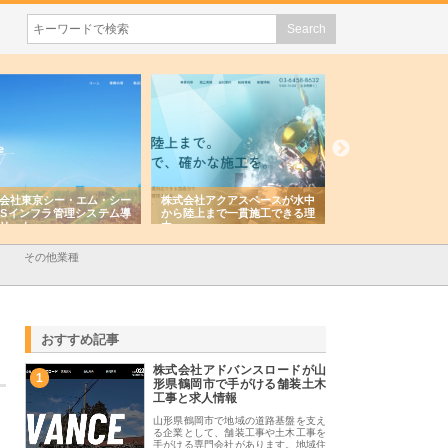
株式会社アクアスペースが水中
株式会社地盤調査事務所が選ば
株式会社名神精工
から陸上まで一貫施工できる理
れ続ける理由と建設コンサルの
スリリース一覧と
由
強み
その他業種
おすすめ記事
株式会社アドバンスロードが山
1
形県鶴岡市で手がける舗装土木
工事と求人情報
山形県鶴岡市で地域の道路基盤を支え
る企業として、舗装工事や土木工事を
手がける専門会社があります。地域住