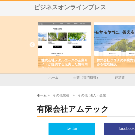
ビジネスオンラインプレス
社メタルエースの企業サ
株式会社ＣＳＡの事業内容と強
株式会社山形道路が手
提供する充実した情報内
みを徹底解説
装工事と土木技術の全
ホーム
士業（専門職種）
運送業
ホーム >
その他業種
>
その他_法人・企業
有限会社アムテック
twitter
facebook