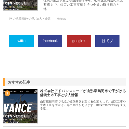
住民の生活を支える道路整備から、公共施設周辺の環境
整備まで、幅広い工事実績を持つ企業の取り組みと、
地…
[その他業種][その他_法人・企業]
0views
twitter
facebook
google+
はてブ
おすすめ記事
株式会社アドバンスロードが山形県鶴岡市で手がける
1
舗装土木工事と求人情報
山形県鶴岡市で地域の道路基盤を支える企業として、舗装工事や
土木工事を手がける専門会社があります。地域住民の生活を支え
る道…