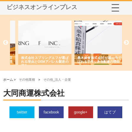
ビジネスオンラインプレス
や店
株式会社スプリングエフが選ば
桑木給食株式会社が福山市で選
株
る理
れる理由とOEMアパレル製造の
ばれる手作り弁当配達の理由
れ
強み
ホーム >
その他業種
>
その他_法人・企業
大同商運株式会社
twitter
facebook
google+
はてブ