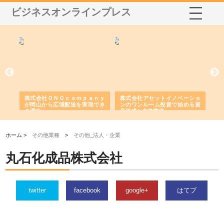
ビジネスオンラインプレス
う建
株式会社ＯＮＯｃｏｍｐａｎｙ
株式会社アセットイノベーショ
庭
性
が岡山から広域配送を実現でき
ンのワンルーム投資で始める資
と
る理由
産形成と老後準備
間
ホーム >
その他業種
>
その他_法人・企業
丸石化成品株式会社
twitter
facebook
google+
はてブ