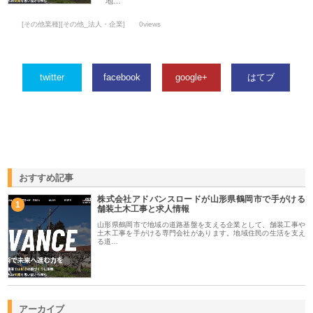
地…
[その他業種][その他_法人・企業]
0views
twitter
facebook
google+
はてブ
おすすめ記事
株式会社アドバンスロードが山形県鶴岡市で手がける
1
舗装土木工事と求人情報
山形県鶴岡市で地域の道路基盤を支える企業として、舗装工事や
土木工事を手がける専門会社があります。地域住民の生活を支え
る道…
アーカイブ