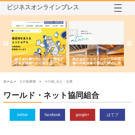
ビジネスオンラインプレス
ノー
株式会社耕文社が品川で実現す
株式会社ナカモトがホテルや店
株
の専
る販促物製作から配送までワン
舗の内装改修で選ばれ続ける理
れ
ストップ対応
由
強
ホーム >
その他業種
>
その他_法人・企業
ワールド・ネット協同組合
twitter
facebook
google+
はてブ