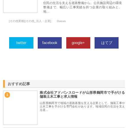
住民の生活を支える道路整備から、公共施設周辺の環境
整備まで、幅広い工事実績を持つ企業の取り組みと、
地…
[その他業種][その他_法人・企業]
0views
twitter
facebook
google+
はてブ
おすすめ記事
株式会社アドバンスロードが山形県鶴岡市で手がける
1
舗装土木工事と求人情報
山形県鶴岡市で地域の道路基盤を支える企業として、舗装工事や
土木工事を手がける専門会社があります。地域住民の生活を支え
る道…