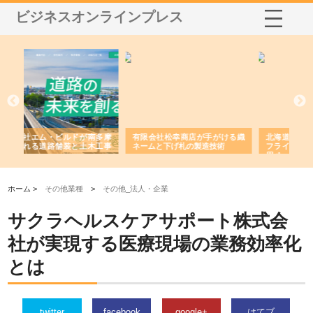
ビジネスオンラインプレス
多摩
有限会社松幸商店が手がける織
北海道軽金属株式会社がスノー
株
工事
ネームと下げ札の製造技術
フライとテーパーブロックの専
る
用ページを新設
ス
ホーム >
その他業種
>
その他_法人・企業
サクラヘルスケアサポート株式会
社が実現する医療現場の業務効率化
とは
twitter
facebook
google+
はてブ